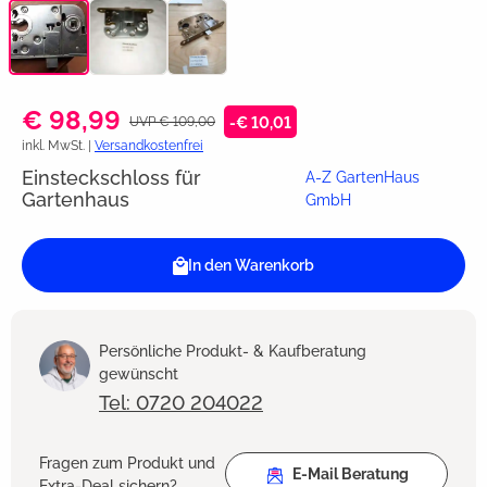
€ 98,99
UVP € 109,00
-€ 10,01
inkl. MwSt. |
Versandkostenfrei
Einsteckschloss für
A-Z GartenHaus
Gartenhaus
GmbH
In den Warenkorb
Persönliche Produkt- & Kaufberatung
gewünscht
Tel: 0720 204022
Fragen zum Produkt und
E-Mail Beratung
Extra-Deal sichern?