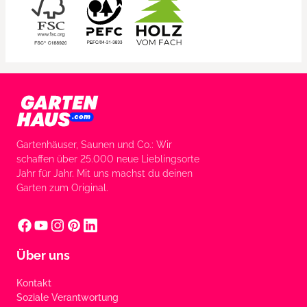
Gartenhäuser, Saunen und Co.: Wir
schaffen über 25.000 neue Lieblingsorte
Jahr für Jahr. Mit uns machst du deinen
Garten zum Original.
Über uns
Kontakt
Soziale Verantwortung