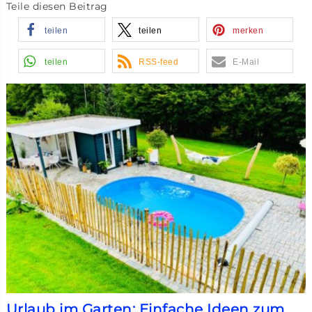
Teile diesen Beitrag
teilen
teilen
merken
teilen
RSS-feed
E-Mail
Urlaub im Garten: Einfache Ideen zum