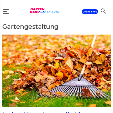
search
Gartengestaltung
search