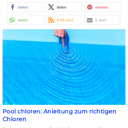
teilen
teilen
merken
teilen
RSS-feed
E-Mail
Pool chloren: Anleitung zum richtigen
Chloren