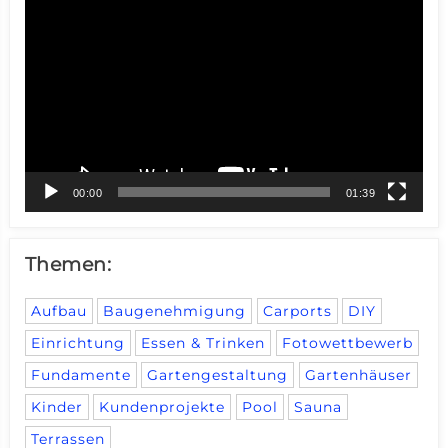
Player
00:00
01:39
Themen:
Aufbau
Baugenehmigung
Carports
DIY
Einrichtung
Essen & Trinken
Fotowettbewerb
Fundamente
Gartengestaltung
Gartenhäuser
Kinder
Kundenprojekte
Pool
Sauna
Terrassen