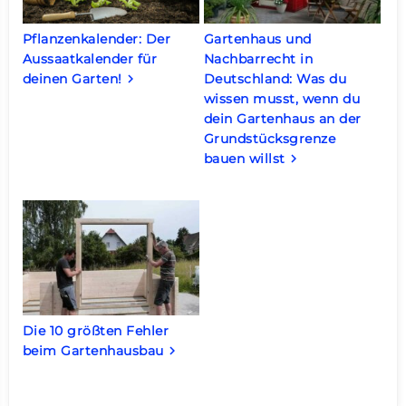
Pflanzenkalender: Der
Gartenhaus und
Aussaatkalender für
Nachbarrecht in
deinen Garten!
Deutschland: Was du
keyboard_arrow_right
wissen musst, wenn du
dein Gartenhaus an der
Grundstücksgrenze
bauen willst
keyboard_arrow_right
Die 10 größten Fehler
beim Gartenhausbau
keyboard_arrow_right