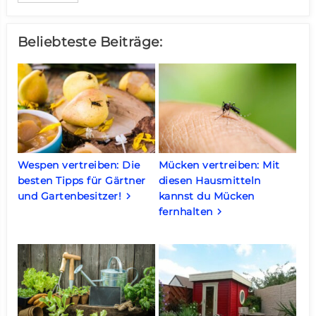
Beliebteste Beiträge:
Wespen vertreiben: Die
Mücken vertreiben: Mit
besten Tipps für Gärtner
diesen Hausmitteln
und Gartenbesitzer!
kannst du Mücken
keyboard_arrow_right
fernhalten
keyboard_arrow_right