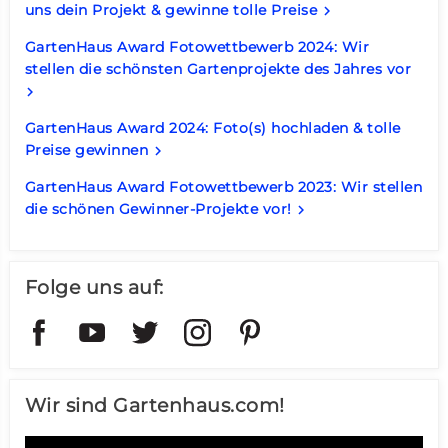
uns dein Projekt & gewinne tolle Preise
keyboard_arrow_right
GartenHaus Award Fotowettbewerb 2024: Wir
stellen die schönsten Gartenprojekte des Jahres vor
keyboard_arrow_right
GartenHaus Award 2024: Foto(s) hochladen & tolle
Preise gewinnen
keyboard_arrow_right
GartenHaus Award Fotowettbewerb 2023: Wir stellen
die schönen Gewinner-Projekte vor!
keyboard_arrow_right
Folge uns auf:
Wir sind Gartenhaus.com!
Video-