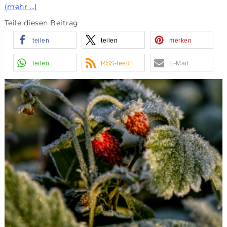
(mehr …)
Teile diesen Beitrag
teilen
teilen
merken
teilen
RSS-feed
E-Mail