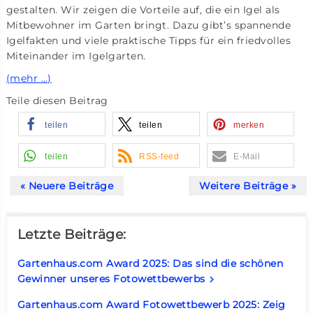
gestalten. Wir zeigen die Vorteile auf, die ein Igel als
Mitbewohner im Garten bringt. Dazu gibt’s spannende
Igelfakten und viele praktische Tipps für ein friedvolles
Miteinander im Igelgarten.
(mehr …)
Teile diesen Beitrag
teilen
teilen
merken
teilen
RSS-feed
E-Mail
« Neuere Beiträge
Weitere Beiträge »
Letzte Beiträge:
Gartenhaus.com Award 2025: Das sind die schönen
Gewinner unseres Fotowettbewerbs
keyboard_arrow_right
Gartenhaus.com Award Fotowettbewerb 2025: Zeig