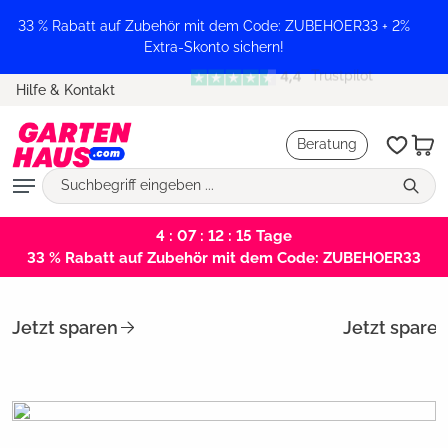
alt springen
33 % Rabatt auf Zubehör mit dem Code: ZUBEHOER33 + 2%
Extra-Skonto sichern!
Trustpilot
Hilfe & Kontakt
Beratung
4 : 07 : 12 : 15
Tage
33 % Rabatt auf Zubehör mit dem Code: ZUBEHOER33
Jetzt sparen
Jetzt spare