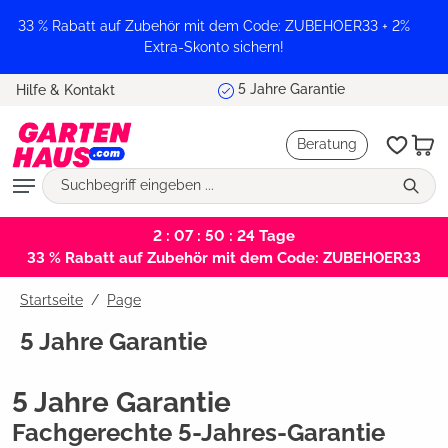
alt springen
33 % Rabatt auf Zubehör mit dem Code: ZUBEHOER33 + 2%
Extra-Skonto sichern!
5 Jahre Garantie
Hilfe & Kontakt
Beratung
2 : 07 : 50 : 24
Tage
33 % Rabatt auf Zubehör mit dem Code: ZUBEHOER33
Startseite
Page
5 Jahre Garantie
5 Jahre Garantie
Fachgerechte 5-Jahres-Garantie