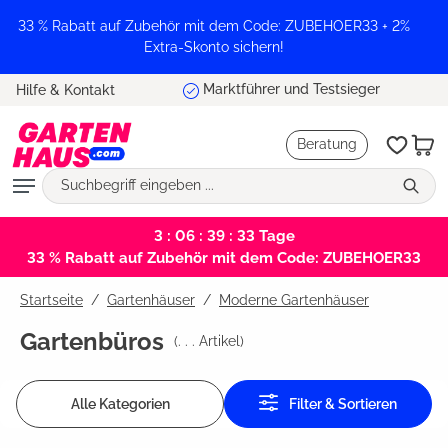
alt springen
33 % Rabatt auf Zubehör mit dem Code: ZUBEHOER33 + 2%
Extra-Skonto sichern!
Marktführer und Testsieger
Hilfe & Kontakt
Beratung
3 : 06 : 39 : 32
Tage
33 % Rabatt auf Zubehör mit dem Code: ZUBEHOER33
Startseite
Gartenhäuser
/
Moderne Gartenhäuser
Gartenbüros
(
. . .
Artikel)
Alle Kategorien
Filter & Sortieren