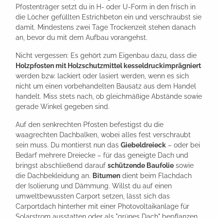
Pfostenträger setzt du in H- oder U-Form in den frisch in
die Löcher gefüllten Estrichbeton ein und verschraubst sie
damit. Mindestens zwei Tage Trockenzeit stehen danach
an, bevor du mit dem Aufbau vorangehst.
Nicht vergessen: Es gehört zum Eigenbau dazu, dass die
Holzpfosten mit Holzschutzmittel kesseldruckimprägniert
werden bzw. lackiert oder lasiert werden, wenn es sich
nicht um einen vorbehandelten Bausatz aus dem Handel
handelt. Miss stets nach, ob gleichmäßige Abstände sowie
gerade Winkel gegeben sind.
Auf den senkrechten Pfosten befestigst du die
waagrechten Dachbalken, wobei alles fest verschraubt
sein muss. Du montierst nun das
Giebeldreieck
– oder bei
Bedarf mehrere Dreiecke – für das geneigte Dach und
bringst abschließend darauf
schützende Baufolie
sowie
die Dachbekleidung an.
Bitumen
dient beim Flachdach
der Isolierung und Dämmung. Willst du auf einen
umweltbewussten Carport setzen, lässt sich das
Carportdach hinterher mit einer Photovoltaikanlage für
Solarstrom ausstatten oder als "grünes Dach" bepflanzen.