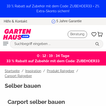
alt springen
33 % Rabatt auf Zubehör mit dem Code: ZUBEHOER33 + 2%
Extra-Skonto sichern!
Marktführer und Testsieger
Hilfe & Kontakt
Beratung
0 : 12 : 19 : 34
Tage
33 % Rabatt auf Zubehör mit dem Code: ZUBEHOER33
Startseite
Inspiration
/
Produkt Ratgeber
/
Carport Ratgeber
Selber bauen
Carport selber bauen