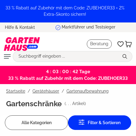
alt springen
33 % Rabatt auf Zubehör mit dem Code: ZUBEHOER33 + 2%
Extra-Skonto sichern!
Marktführer und Testsieger
Hilfe & Kontakt
Beratung
4 : 03 : 00 : 41
Tage
33 % Rabatt auf Zubehör mit dem Code: ZUBEHOER33
Startseite
Gerätehäuser
/
Gartenaufbewahrung
Gartenschränke
(
. . .
Artikel)
Alle Kategorien
Filter & Sortieren