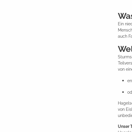
Was
Ein nie
Mensche
auch F
Wel
Sturms
Teilve
von ei
en
od
Hagelsc
von Eis
unbedin
Unser 