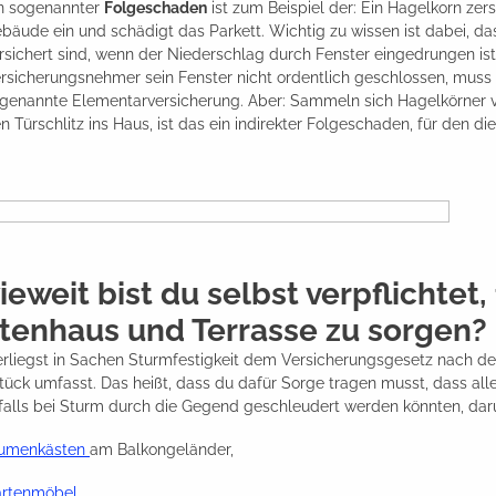
n sogenannter
Folgeschaden
ist zum Beispiel der: Ein Hagelkorn zer
bäude ein und schädigt das Parkett. Wichtig zu wissen ist dabei, 
rsichert sind, wenn der Niederschlag durch Fenster eingedrungen i
rsicherungsnehmer sein Fenster nicht ordentlich geschlossen, muss 
genannte Elementarversicherung. Aber: Sammeln sich Hagelkörner v
n Türschlitz ins Haus, ist das ein indirekter Folgeschaden, für den d
ieweit bist du selbst verpflichtet,
tenhaus und Terrasse zu sorgen?
erliegst in Sachen Sturmfestigkeit dem Versicherungsgesetz nach de
ück umfasst. Das heißt, dass du dafür Sorge tragen musst, dass al
falls bei Sturm durch die Gegend geschleudert werden könnten, daru
lumenkästen
am Balkongeländer,
rtenmöbel
,