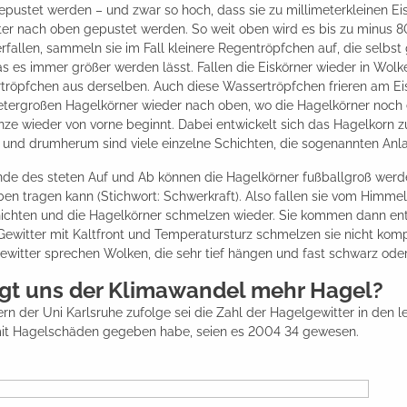
pustet werden – und zwar so hoch, dass sie zu millimeterkleinen Eis
er nach oben gepustet werden. So weit oben wird es bis zu minus 80
rfallen, sammeln sie im Fall kleinere Regentröpfchen auf, die selbs
as es immer größer werden lässt. Fallen die Eiskörner wieder in Wol
röpfchen aus derselben. Auch diese Wassertröpfchen frieren am Eisk
tergroßen Hagelkörner wieder nach oben, wo die Hagelkörner noch e
ze wieder von vorne beginnt. Dabei entwickelt sich das Hagelkorn 
n und drumherum sind viele einzelne Schichten, die sogenannten Anl
e des steten Auf und Ab können die Hagelkörner fußballgroß werden
en tragen kann (Stichwort: Schwerkraft). Also fallen sie vom Himm
hichten und die Hagelkörner schmelzen wieder. Sie kommen dann ent
ewitter mit Kaltfront und Temperatursturz schmelzen sie nicht kompl
witter sprechen Wolken, die sehr tief hängen und fast schwarz oder
ngt uns der Klimawandel mehr Hagel?
rn der Uni Karlsruhe zufolge sei die Zahl der Hagelgewitter in den 
it Hagelschäden gegeben habe, seien es 2004 34 gewesen.