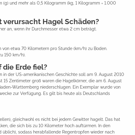
m (g) und mehr als 0,5 Kilogramm (kg, 1 Kilogramm = 1.000
 verursacht Hagel Schäden?
rner an, wenn ihr Durchmesser etwa 2 cm beträgt.
en von etwa 70 Kilometern pro Stunde (km/h) zu Boden.
 zu 150 km/h).
die Erde fiel?
 in der US-amerikanischen Geschichte soll am 9. August 2010
t 15 Zentimeter groß waren die Hagelkörner, die am 6. August
 Baden-Württemberg niederschlugen. Ein Exemplar wurde von
wecke zur Verfügung. Es gilt bis heute als Deutschlands
ellen), gleichwohl es nicht bei jedem Gewitter hagelt. Das hat
en, die sich bis zu 10 Kilometer hoch auftürmen. In den
d üblich), sodass herabfallende Regentropfen wieder nach