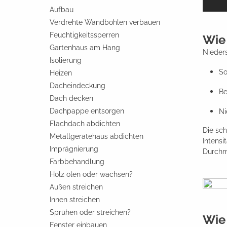
Aufbau
Verdrehte Wandbohlen verbauen
Feuchtigkeitssperren
Wie 
Gartenhaus am Hang
Nieders
Isolierung
So
Heizen
Dacheindeckung
Be
Dach decken
Dachpappe entsorgen
Ni
Flachdach abdichten
Die sch
Metallgerätehaus abdichten
Intensi
Imprägnierung
Durchm
Farbbehandlung
Holz ölen oder wachsen?
Außen streichen
Innen streichen
Sprühen oder streichen?
Wie
Fenster einbauen