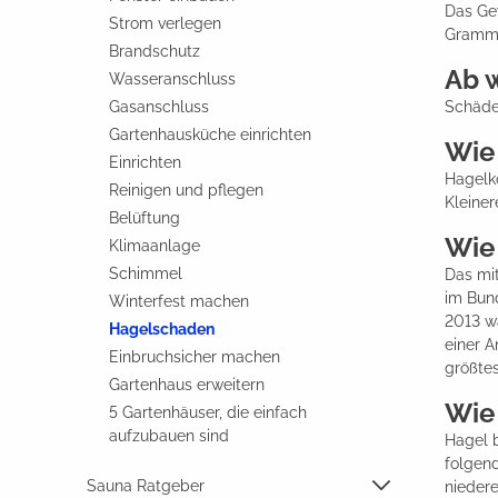
Das Gew
Strom verlegen
Gramm)
Brandschutz
Ab 
Wasseranschluss
Gasanschluss
Schäden
Gartenhausküche einrichten
Wie
Einrichten
Hagelkö
Reinigen und pflegen
Kleiner
Belüftung
Wie 
Klimaanlage
Schimmel
Das mi
im Bund
Winterfest machen
2013 w
Hagelschaden
einer A
Einbruchsicher machen
größte
Gartenhaus erweitern
Wie
5 Gartenhäuser, die einfach
aufzubauen sind
Hagel b
folgend
Sauna Ratgeber
niedere