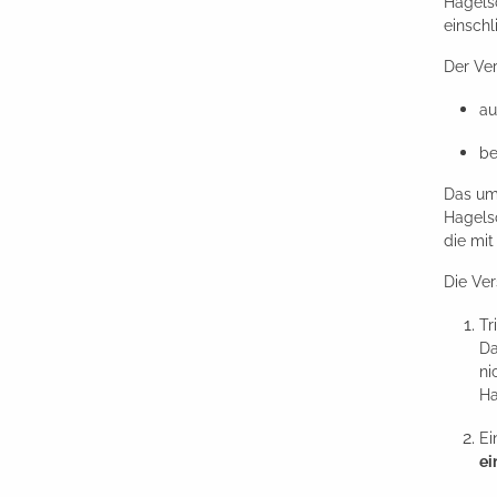
Hagels
einschl
Der Ver
au
be
Das um
Hagels
die mi
Die Ver
Tr
Da
ni
Ha
Ei
ei