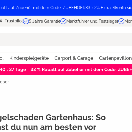
batt auf Zubehör mit dem Code: ZUBEHOER33 + 2% Extra-Skonto sic
Trustpilot
5 Jahre Garantie
Marktführer und Testsieger
Mon
o.
Kinderspielgeräte
Carport & Garage
Gartenpavillon
 40 : 26
Tage
33 % Rabatt auf Zubehör mit dem Code: ZUB
geber
elschaden Gartenhaus: So
st du nun am besten vor