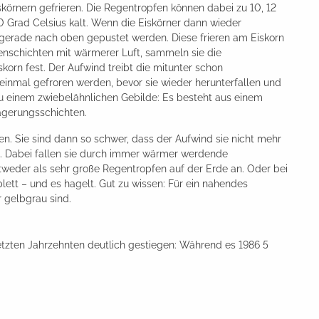
körnern gefrieren. Die Regentropfen können dabei zu 10, 12
 Grad Celsius kalt. Wenn die Eiskörner dann wieder
t gerade nach oben gepustet werden. Diese frieren am Eiskorn
kenschichten mit wärmerer Luft, sammeln sie die
orn fest. Der Aufwind treibt die mitunter schon
inmal gefroren werden, bevor sie wieder herunterfallen und
zu einem zwiebelähnlichen Gebilde: Es besteht aus einem
agerungsschichten.
. Sie sind dann so schwer, dass der Aufwind sie nicht mehr
el. Dabei fallen sie durch immer wärmer werdende
weder als sehr große Regentropfen auf der Erde an. Oder bei
ett – und es hagelt. Gut zu wissen: Für ein nahendes
 gelbgrau sind.
letzten Jahrzehnten deutlich gestiegen: Während es 1986 5