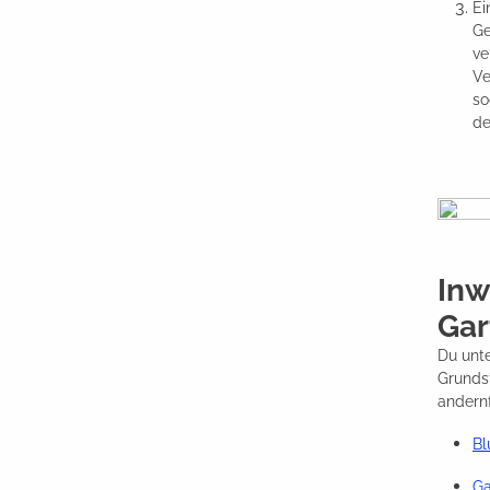
Ei
Ge
ve
Ve
so
de
Inw
Gar
Du unt
Grundst
andern
B
Ga