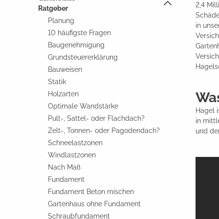
2,4 Mil
Ratgeber
Schäden
Planung
in uns
10 häufigste Fragen
Versic
Baugenehmigung
Gartenh
Versich
Grundsteuererklärung
Hagels
Bauweisen
Statik
Was
Holzarten
Optimale Wandstärke
Hagel i
Pult-, Sattel- oder Flachdach?
in mitt
Zelt-, Tonnen- oder Pagodendach?
und der
Schneelastzonen
Windlastzonen
Nach Maß
Fundament
Fundament Beton mischen
Gartenhaus ohne Fundament
Schraubfundament