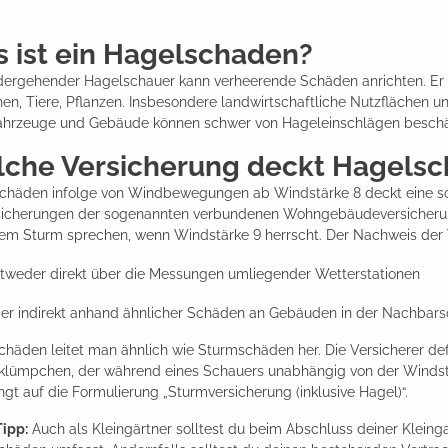
 ist ein Hagelschaden?
dergehender Hagelschauer kann verheerende Schäden anrichten. Er tri
n, Tiere, Pflanzen. Insbesondere landwirtschaftliche Nutzflächen un
ahrzeuge und Gebäude können schwer von Hageleinschlägen beschä
che Versicherung deckt Hagels
chäden infolge von Windbewegungen ab Windstärke 8 deckt eine sog
rsicherungen der sogenannten verbundenen Wohngebäudeversicherun
nem Sturm sprechen, wenn Windstärke 9 herrscht. Der Nachweis de
tweder direkt über die Messungen umliegender Wetterstationen
er indirekt anhand ähnlicher Schäden an Gebäuden in der Nachbars
häden leitet man ähnlich wie Sturmschäden her. Die Versicherer def
klümpchen, der während eines Schauers unabhängig von der Windstär
gt auf die Formulierung „Sturmversicherung (inklusive Hagel)“.
Tipp:
Auch als Kleingärtner solltest du beim Abschluss deiner Klein