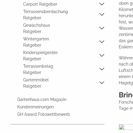
oben ge
Carport Ratgeber
Kilomet
Terrassenüberdachung
herunte
Ratgeber
fest, w
Gewächshaus
Wassert
Ratgeber
zentime
Wintergarten
das gan
Ratgeber
Eisker
Kinderspielgeräte
Während
Ratgeber
nach ob
Terrassenbelag
Luftsc
Ratgeber
einem G
Gartenmöbel
Hagelge
Ratgeber
Bri
Gartenhaus.com Magazin
Forsche
Kundenmeinungen
Tage m
GH Award Fotowettbewerb