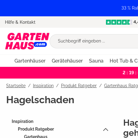
springen
Zur Hauptnavigation springen
33 % Ra
Hilfe & Kontakt
Gartenhäuser
Gerätehäuser
Sauna
Hot Tub & C
2 : 19 :
Startseite
Inspiration
/
Produkt Ratgeber
/
Gartenhaus Rat
Hagelschaden
Hag
Inspiration
Produkt Ratgeber
geh
Gartenhaus