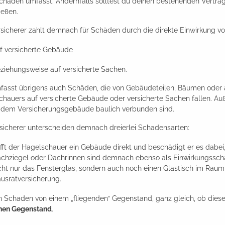
chäden umfasst. Andernfalls solltest du deinen bestehenden Vertra
ießen.
sicherer zahlt demnach für Schäden durch die direkte Einwirkung v
f versicherte Gebäude
ziehungsweise auf versicherte Sachen.
fasst übrigens auch Schäden, die von Gebäudeteilen, Bäumen oder 
chauers auf versicherte Gebäude oder versicherte Sachen fallen. A
t dem Versicherungsgebäude baulich verbunden sind.
sicherer unterscheiden demnach dreierlei Schadensarten:
ifft der Hagelschauer ein Gebäude direkt und beschädigt er es dabei
chziegel oder Dachrinnen sind demnach ebenso als Einwirkungsscha
cht nur das Fensterglas, sondern auch noch einen Glastisch im Raum, 
usratversicherung.
n Schaden von einem „fliegenden“ Gegenstand, ganz gleich, ob dieser 
nen Gegenstand
.