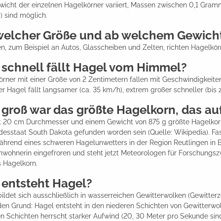
icht der einzelnen Hagelkörner variiert, Massen zwischen 0,1 Gram
 sind möglich.
welcher Größe und ab welchem Gewicht
, zum Beispiel an Autos, Glasscheiben und Zelten, richten Hagelkö
 schnell fällt Hagel vom Himmel?
rner mit einer Größe von 2 Zentimetern fallen mit Geschwindigkeit
er Hagel fällt langsamer (ca. 35 km/h), extrem großer schneller (bis
groß war das größte Hagelkorn, das auf 
t 20 cm Durchmesser und einem Gewicht von 875 g größte Hagelkorn
esstaat South Dakota gefunden worden sein (Quelle: Wikipedia). Fas
ährend eines schweren Hagelunwetters in der Region Reutlingen in
nwohnerin eingefroren und steht jetzt Meteorologen für Forschungsz
s Hagelkorn.
 entsteht Hagel?
ildet sich ausschließlich in wasserreichen Gewitterwolken (Gewitterz
en Grund: Hagel entsteht in den niederen Schichten von Gewitterwolk
n Schichten herrscht starker Aufwind (20, 30 Meter pro Sekunde sin