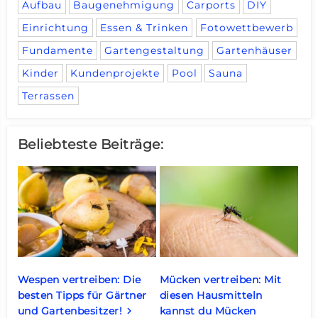
Aufbau
Baugenehmigung
Carports
DIY
Einrichtung
Essen & Trinken
Fotowettbewerb
Fundamente
Gartengestaltung
Gartenhäuser
Kinder
Kundenprojekte
Pool
Sauna
Terrassen
Beliebteste Beiträge:
Wespen vertreiben: Die
Mücken vertreiben: Mit
besten Tipps für Gärtner
diesen Hausmitteln
und Gartenbesitzer!
kannst du Mücken
keyboard_arrow_right