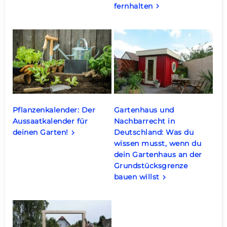
fernhalten
keyboard_arrow_right
Pflanzenkalender: Der
Gartenhaus und
Aussaatkalender für
Nachbarrecht in
deinen Garten!
Deutschland: Was du
keyboard_arrow_right
wissen musst, wenn du
dein Gartenhaus an der
Grundstücksgrenze
bauen willst
keyboard_arrow_right