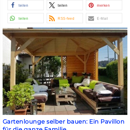
teilen
teilen
merken
teilen
RSS-feed
E-Mail
Gartenlounge selber bauen: Ein Pavillon
für die ganze Familie