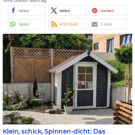
Teile diesen Beitrag
teilen
teilen
merken
teilen
RSS-feed
E-Mail
Klein, schick, Spinnen-dicht: Das