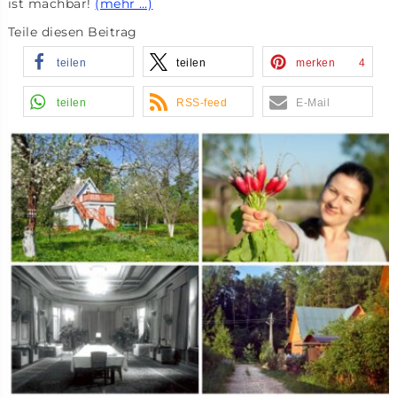
ist machbar!
(mehr …)
Teile diesen Beitrag
teilen
teilen
merken
4
teilen
RSS-feed
E-Mail