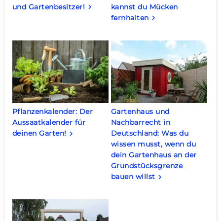
und Gartenbesitzer!
kannst du Mücken
keyboard_arrow_right
fernhalten
keyboard_arrow_right
Pflanzenkalender: Der
Gartenhaus und
Aussaatkalender für
Nachbarrecht in
deinen Garten!
Deutschland: Was du
keyboard_arrow_right
wissen musst, wenn du
dein Gartenhaus an der
Grundstücksgrenze
bauen willst
keyboard_arrow_right