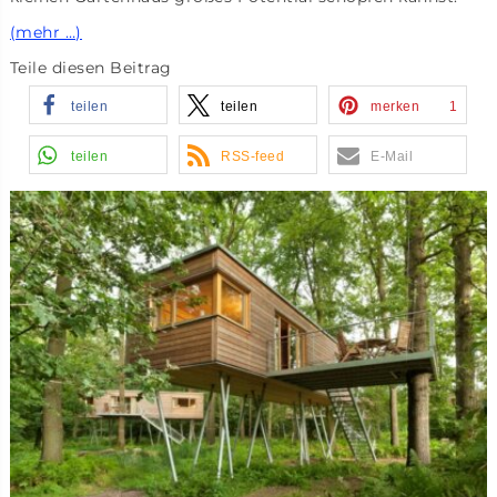
(mehr …)
Teile diesen Beitrag
teilen
teilen
merken
1
teilen
RSS-feed
E-Mail