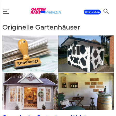
search
Originelle Gartenhäuser
search