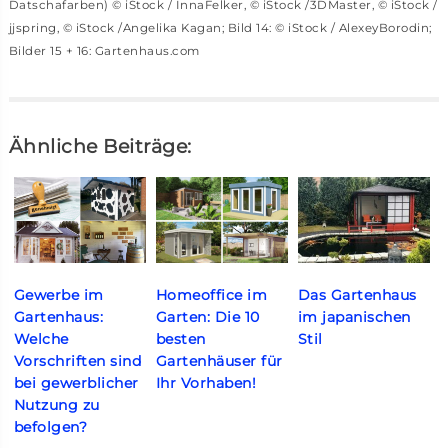
Datschafarben) © iStock / InnaFelker, © iStock /3DMaster, © iStock /
jjspring, © iStock /Angelika Kagan; Bild 14: © iStock / AlexeyBorodin;
Bilder 15 + 16: Gartenhaus.com
Ähnliche Beiträge:
Gewerbe im
Homeoffice im
Das Gartenhaus
Gartenhaus:
Garten: Die 10
im japanischen
Welche
besten
Stil
Vorschriften sind
Gartenhäuser für
bei gewerblicher
Ihr Vorhaben!
Nutzung zu
befolgen?