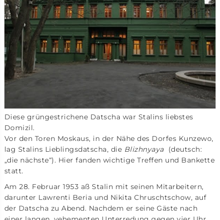
Diese grüngestrichene Datscha war Stalins liebstes
Domizil.
Vor den Toren Moskaus, in der Nähe des Dorfes Kunzewo,
lag Stalins Lieblingsdatscha, die
Blizhnyaya
(deutsch:
„die nächste“). Hier fanden wichtige Treffen und Bankette
statt.
Am 28. Februar 1953 aß Stalin mit seinen Mitarbeitern,
darunter Lawrenti Beria und Nikita Chruschtschow, auf
der Datscha zu Abend. Nachdem er seine Gäste nach
einer langen, vehementen Unterredung gegen vier Uhr