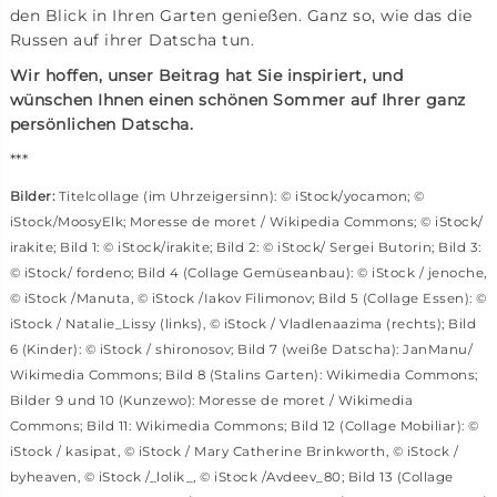
den Blick in Ihren Garten genießen. Ganz so, wie das die
Russen auf ihrer Datscha tun.
Wir hoffen, unser Beitrag hat Sie inspiriert, und
wünschen Ihnen einen schönen Sommer auf Ihrer ganz
persönlichen Datscha.
***
Bilder:
Titelcollage (im Uhrzeigersinn): © iStock/yocamon; ©
iStock/MoosyElk; Moresse de moret / Wikipedia Commons; © iStock/
irakite; Bild 1: © iStock/irakite; Bild 2: © iStock/ Sergei Butorin; Bild 3:
© iStock/ fordeno; Bild 4 (Collage Gemüseanbau): © iStock / jenoche,
© iStock /Manuta, © iStock /Iakov Filimonov; Bild 5 (Collage Essen): ©
iStock / Natalie_Lissy (links), © iStock / Vladlenaazima (rechts); Bild
6 (Kinder): © iStock / shironosov; Bild 7 (weiße Datscha): JanManu/
Wikimedia Commons; Bild 8 (Stalins Garten): Wikimedia Commons;
Bilder 9 und 10 (Kunzewo): Moresse de moret / Wikimedia
Commons; Bild 11: Wikimedia Commons; Bild 12 (Collage Mobiliar): ©
iStock / kasipat, © iStock / Mary Catherine Brinkworth, © iStock /
byheaven, © iStock /_lolik_, © iStock /Avdeev_80; Bild 13 (Collage