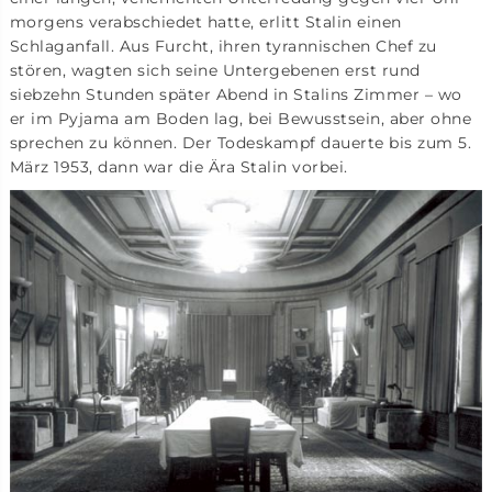
morgens verabschiedet hatte, erlitt Stalin einen
Schlaganfall. Aus Furcht, ihren tyrannischen Chef zu
stören, wagten sich seine Untergebenen erst rund
siebzehn Stunden später Abend in Stalins Zimmer – wo
er im Pyjama am Boden lag, bei Bewusstsein, aber ohne
sprechen zu können. Der Todeskampf dauerte bis zum 5.
März 1953, dann war die Ära Stalin vorbei.