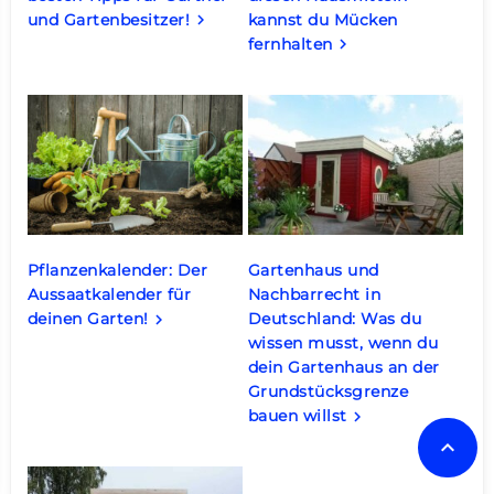
und Gartenbesitzer!
kannst du Mücken
keyboard_arrow_right
fernhalten
keyboard_arrow_right
Pflanzenkalender: Der
Gartenhaus und
Aussaatkalender für
Nachbarrecht in
deinen Garten!
Deutschland: Was du
keyboard_arrow_right
wissen musst, wenn du
dein Gartenhaus an der
Grundstücksgrenze
bauen willst
keyboard_arrow_right
keyboard_arrow_up