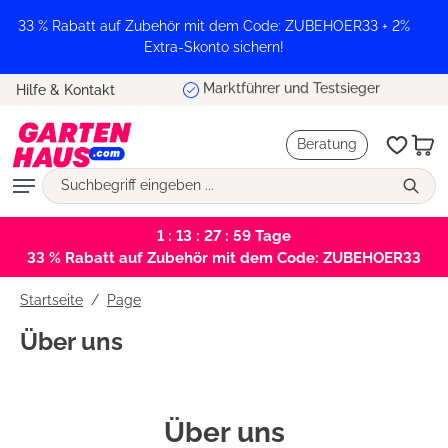
alt springen
33 % Rabatt auf Zubehör mit dem Code: ZUBEHOER33 + 2%
Extra-Skonto sichern!
Marktführer und Testsieger
Hilfe & Kontakt
Beratung
1 : 13 : 27 : 59
Tage
33 % Rabatt auf Zubehör mit dem Code: ZUBEHOER33
Startseite
Page
Über uns
Über uns