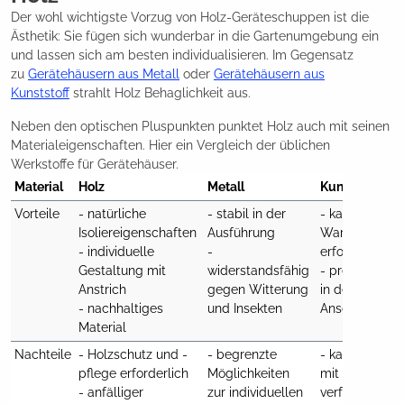
Der wohl wichtigste Vorzug von Holz-Geräteschuppen ist die
Ästhetik: Sie fügen sich wunderbar in die Gartenumgebung ein
und lassen sich am besten individualisieren. Im Gegensatz
zu
Gerätehäusern aus Metall
oder
Gerätehäusern aus
Kunststoff
strahlt Holz Behaglichkeit aus.
Neben den optischen Pluspunkten punktet Holz auch mit seinen
Materialeigenschaften. Hier ein Vergleich der üblichen
Werkstoffe für Gerätehäuser.
Material
Holz
Metall
Kunststoff
Vorteile
- natürliche 
- stabil in der 
- kaum 
Isoliereigenschaften 

Ausführung

Wartung 
- individuelle 
- 
erforderlich

Gestaltung mit 
widerstandsfähig 
- preiswert 
Anstrich

gegen Witterung 
in der 
- nachhaltiges 
und Insekten
Anschaffung
Material
Nachteile
- Holzschutz und -
- begrenzte 
- kann sich 
pflege erforderlich

Möglichkeiten 
mit der Zeit 
- anfälliger 
zur individuellen 
verfärben
