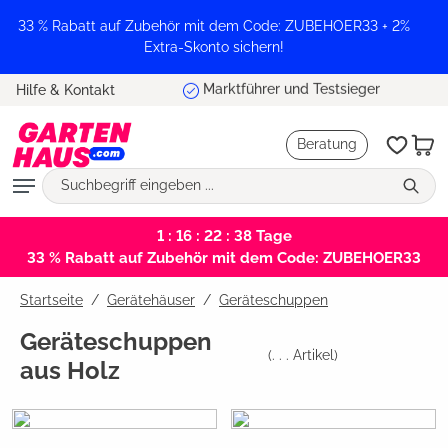
alt springen
33 % Rabatt auf Zubehör mit dem Code: ZUBEHOER33 + 2%
Extra-Skonto sichern!
Marktführer und Testsieger
Hilfe & Kontakt
Beratung
1 : 16 : 22 : 37
Tage
33 % Rabatt auf Zubehör mit dem Code: ZUBEHOER33
Startseite
Gerätehäuser
/
Geräteschuppen
Geräteschuppen
(
. . .
Artikel)
aus Holz