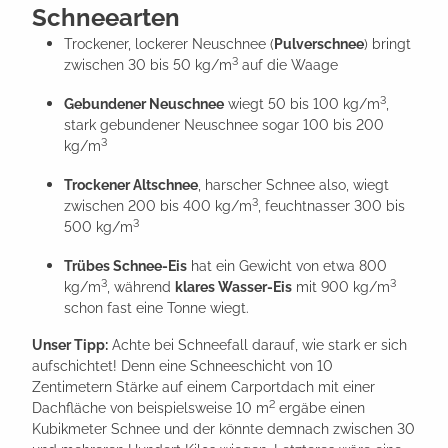
Schneearten
Trockener, lockerer Neuschnee (
Pulverschnee
) bringt
3
zwischen 30 bis 50 kg/m
auf die Waage
3
Gebundener Neuschnee
wiegt 50 bis 100 kg/m
,
stark gebundener Neuschnee sogar 100 bis 200
3
kg/m
Trockener Altschnee
, harscher Schnee also, wiegt
3
zwischen 200 bis 400 kg/m
, feuchtnasser 300 bis
3
500 kg/m
Trübes Schnee-Eis
hat ein Gewicht von etwa 800
3
3
kg/m
, während
klares Wasser-Eis
mit 900 kg/m
schon fast eine Tonne wiegt.
Unser Tipp:
Achte bei Schneefall darauf, wie stark er sich
aufschichtet! Denn eine Schneeschicht von 10
Zentimetern Stärke auf einem Carportdach mit einer
2
Dachfläche von beispielsweise 10 m
ergäbe einen
Kubikmeter Schnee und der könnte demnach zwischen 30