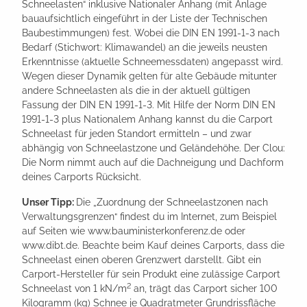
Schneelasten“ inklusive Nationaler Anhang (mit Anlage
bauaufsichtlich eingeführt in der Liste der Technischen
Baubestimmungen) fest. Wobei die DIN EN 1991-1-3 nach
Bedarf (Stichwort: Klimawandel) an die jeweils neusten
Erkenntnisse (aktuelle Schneemessdaten) angepasst wird.
Wegen dieser Dynamik gelten für alte Gebäude mitunter
andere Schneelasten als die in der aktuell gültigen
Fassung der DIN EN 1991-1-3. Mit Hilfe der Norm DIN EN
1991-1-3 plus Nationalem Anhang kannst du die Carport
Schneelast für jeden Standort ermitteln – und zwar
abhängig von Schneelastzone und Geländehöhe. Der Clou:
Die Norm nimmt auch auf die Dachneigung und Dachform
deines Carports Rücksicht.
Unser Tipp:
Die „Zuordnung der Schneelastzonen nach
Verwaltungsgrenzen“ findest du im Internet, zum Beispiel
auf Seiten wie www.bauministerkonferenz.de oder
www.dibt.de. Beachte beim Kauf deines Carports, dass die
Schneelast einen oberen Grenzwert darstellt. Gibt ein
Carport-Hersteller für sein Produkt eine zulässige Carport
2
Schneelast von 1 kN/m
an, trägt das Carport sicher 100
Kilogramm (kg) Schnee je Quadratmeter Grundrissfläche