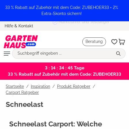
alt springen
33 % Rabatt auf Zubehör mit dem Code: ZUBEHOER33 + 2%
Extra-Skonto sichern!
Marktführer und Testsieger
Hilfe & Kontakt
Beratung
3 : 14 : 34 : 44
Tage
33 % Rabatt auf Zubehör mit dem Code: ZUBEHOER33
Startseite
Inspiration
/
Produkt Ratgeber
/
Carport Ratgeber
Schneelast
Schneelast Carport: Welche