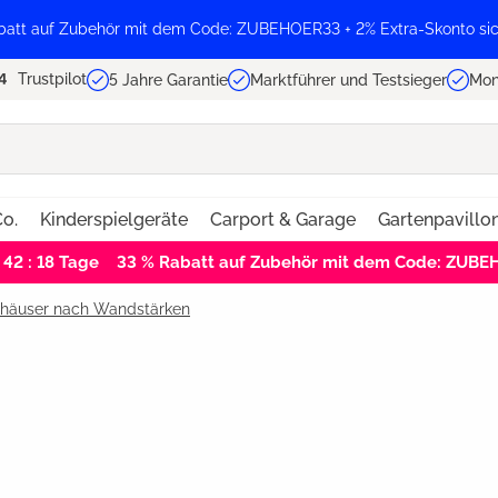
batt auf Zubehör mit dem Code: ZUBEHOER33 + 2% Extra-Skonto sic
Trustpilot
5 Jahre Garantie
Marktführer und Testsieger
Mon
o.
Kinderspielgeräte
Carport & Garage
Gartenpavillo
 42 : 18
Tage
33 % Rabatt auf Zubehör mit dem Code: ZUB
nhäuser nach Wandstärken