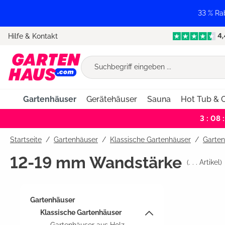
springen
Zur Hauptnavigation springen
33 % Ra
Hilfe & Kontakt
Gartenhäuser
Gerätehäuser
Sauna
Hot Tub & C
3 : 08 :
Startseite
Gartenhäuser
/
Klassische Gartenhäuser
/
Garte
12-19 mm Wandstärke
(
. . .
Artikel)
Gartenhäuser
Klassische Gartenhäuser