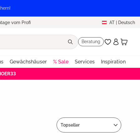
hern!
tage vom Profi
AT
|
Deutsch
Beratung
ns
Gewächshäuser
% Sale
Services
Inspiration
EHOER33
Topseller