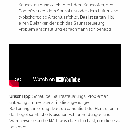
Saunasteuerungs-Fehler mit dem Saunaofen, dem
Dampfbetrieb, dem Saunalicht oder dem Lüfter sind
typischerweise Anschlussfehler.
Das ist zu tun:
Hol
einen Elektriker, der sich das Saunasteuerung-
Problem anschaut und es fachmännisch behebt!
Unser Tipp:
Schau bei Saunasteuerungs-Problemen
unbedingt immer zuerst in die zugehörige
Bedienungsanleitung! Dort dokumentiert der Hersteller in
der Regel sämtliche typischen Fehlermeldungen und
Warnhinweise und erklärt, was du zu tun hast, um diese zu
beheben.