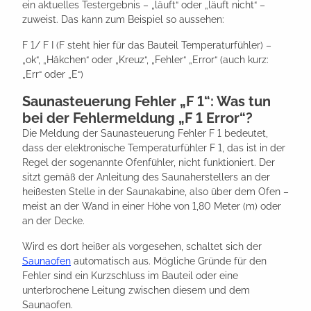
ein aktuelles Testergebnis – „läuft“ oder „läuft nicht“ –
zuweist. Das kann zum Beispiel so aussehen:
F 1/ F I (F steht hier für das Bauteil Temperaturfühler) –
„ok“, „Häkchen“ oder „Kreuz“, „Fehler“ „Error“ (auch kurz:
„Err“ oder „E“)
Saunasteuerung Fehler „F 1“: Was tun
bei der Fehlermeldung „F 1 Error“?
Die Meldung der Saunasteuerung Fehler F 1 bedeutet,
dass der elektronische Temperaturfühler F 1, das ist in der
Regel der sogenannte Ofenfühler, nicht funktioniert. Der
sitzt gemäß der Anleitung des Saunaherstellers an der
heißesten Stelle in der Saunakabine, also über dem Ofen –
meist an der Wand in einer Höhe von 1,80 Meter (m) oder
an der Decke.
Wird es dort heißer als vorgesehen, schaltet sich der
Saunaofen
automatisch aus. Mögliche Gründe für den
Fehler sind ein Kurzschluss im Bauteil oder eine
unterbrochene Leitung zwischen diesem und dem
Saunaofen.