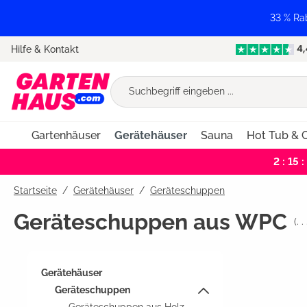
springen
Zur Hauptnavigation springen
33 % Ra
Hilfe & Kontakt
Gartenhäuser
Gerätehäuser
Sauna
Hot Tub & C
2 : 15 :
Startseite
Gerätehäuser
/
Geräteschuppen
Geräteschuppen aus WPC
(
. . 
Gerätehäuser
Geräteschuppen