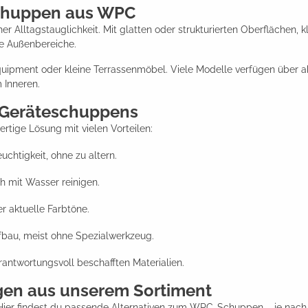
eschuppen aus WPC
lltagstauglichkeit. Mit glatten oder strukturierten Oberflächen, kla
he Außenbereiche.
Equipment oder kleine Terrassenmöbel. Viele Modelle verfügen über ab
 Inneren.
C-Geräteschuppens
tige Lösung mit vielen Vorteilen:
euchtigkeit, ohne zu altern.
ch mit Wasser reinigen.
r aktuelle Farbtöne.
fbau, meist ohne Spezialwerkzeug.
antwortungsvoll beschafften Materialien.
gen aus unserem Sortiment
? Hier findest du passende Alternativen zum WPC-Schuppen – je nach 