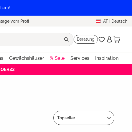
hern!
tage vom Profi
AT
|
Deutsch
Beratung
ns
Gewächshäuser
% Sale
Services
Inspiration
EHOER33
Topseller