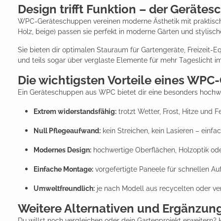
Design trifft Funktion – der Gerät
WPC-Geräteschuppen vereinen moderne Ästhetik mit praktischer A
Holz, beige) passen sie perfekt in moderne Gärten und stylisc
Sie bieten dir optimalen Stauraum für Gartengeräte, Freizeit-
und teils sogar über verglaste Elemente für mehr Tageslicht im
Die wichtigsten Vorteile eines WP
Ein Geräteschuppen aus WPC bietet dir eine besonders hochwer
Extrem widerstandsfähig:
trotzt Wetter, Frost, Hitze und F
Null Pflegeaufwand:
kein Streichen, kein Lasieren – einfa
Modernes Design:
hochwertige Oberflächen, Holzoptik ode
Einfache Montage:
vorgefertigte Paneele für schnellen Au
Umweltfreundlich:
je nach Modell aus recycelten oder ver
Weitere Alternativen und Ergänzun
Du willst noch vergleichen oder dein Gartenprojekt erweitern