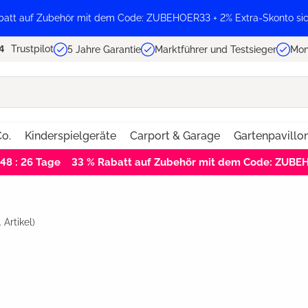
batt auf Zubehör mit dem Code: ZUBEHOER33 + 2% Extra-Skonto sic
Trustpilot
5 Jahre Garantie
Marktführer und Testsieger
Mon
o.
Kinderspielgeräte
Carport & Garage
Gartenpavillo
 48 : 26
Tage
33 % Rabatt auf Zubehör mit dem Code: ZUB
.
Artikel)