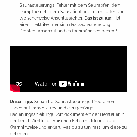
Saunasteuerungs-Fehler mit dem Saunaofen, dem
Dampfbetrieb, dem Saunalicht oder dem Lüfter sind
typischerweise Anschlussfehler.
Das ist zu tun:
Hol
einen Elektriker, der sich das Saunasteuerung-
Problem anschaut und es fachmännisch behebt!
Unser Tipp:
Schau bei Saunasteuerungs-Problemen
unbedingt immer zuerst in die zugehörige
Bedienungsanleitung! Dort dokumentiert der Hersteller in
der Regel sämtliche typischen Fehlermeldungen und
Warnhinweise und erklärt, was du zu tun hast, um diese zu
beheben.