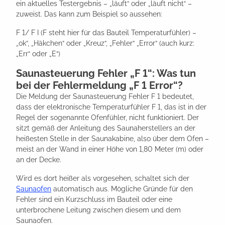
ein aktuelles Testergebnis – „läuft“ oder „läuft nicht“ –
zuweist. Das kann zum Beispiel so aussehen:
F 1/ F I (F steht hier für das Bauteil Temperaturfühler) –
„ok“, „Häkchen“ oder „Kreuz“, „Fehler“ „Error“ (auch kurz:
„Err“ oder „E“)
Saunasteuerung Fehler „F 1“: Was tun
bei der Fehlermeldung „F 1 Error“?
Die Meldung der Saunasteuerung Fehler F 1 bedeutet,
dass der elektronische Temperaturfühler F 1, das ist in der
Regel der sogenannte Ofenfühler, nicht funktioniert. Der
sitzt gemäß der Anleitung des Saunaherstellers an der
heißesten Stelle in der Saunakabine, also über dem Ofen –
meist an der Wand in einer Höhe von 1,80 Meter (m) oder
an der Decke.
Wird es dort heißer als vorgesehen, schaltet sich der
Saunaofen
automatisch aus. Mögliche Gründe für den
Fehler sind ein Kurzschluss im Bauteil oder eine
unterbrochene Leitung zwischen diesem und dem
Saunaofen.