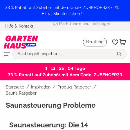
alt springen
33 % Rabatt auf Zubehör mit dem Code: ZUBEHOER33 + 2%
Extra-Skonto sichern!
Marktführer und Testsieger
Hilfe & Kontakt
Beratung
1 : 13 : 25 : 03
Tage
33 % Rabatt auf Zubehör mit dem Code: ZUBEHOER33
Startseite
Inspiration
/
Produkt Ratgeber
/
Sauna Ratgeber
Saunasteuerung Probleme
Saunasteuerung: Die 14