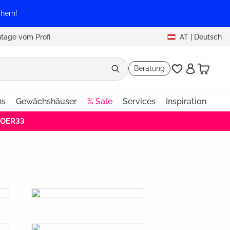
hern!
tage vom Profi
AT
|
Deutsch
Beratung
ns
Gewächshäuser
% Sale
Services
Inspiration
HOER33