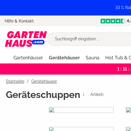
springen
Zur Hauptnavigation springen
33 % Ra
Hilfe & Kontakt
Gartenhäuser
Gerätehäuser
Sauna
Hot Tub & C
1 : 11 :
Startseite
Gerätehäuser
Geräteschuppen
(
. . .
Artikel)