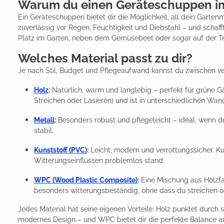
Warum du einen Geräteschuppen im
Ein Geräteschuppen bietet dir die Möglichkeit, all dein Garten
zuverlässig vor Regen, Feuchtigkeit und Diebstahl – und schaf
Platz im Garten, neben dem Gemüsebeet oder sogar auf der Te
Welches Material passt zu dir?
Je nach Stil, Budget und Pflegeaufwand kannst du zwischen v
Holz
:
Natürlich, warm und langlebig – perfekt für grüne Gär
Streichen oder Lasieren) und ist in unterschiedlichen Wand
Metall
:
Besonders robust und pflegeleicht – ideal, wenn du
stabil.
Kunststoff (PVC)
:
Leicht, modern und verrottungssicher. Kun
Witterungseinflüssen problemlos stand.
WPC (Wood Plastic Composite)
:
Eine Mischung aus Holzfas
besonders witterungsbeständig, ohne dass du streichen od
Jedes Material hat seine eigenen Vorteile: Holz punktet durch 
modernes Design – und WPC bietet dir die perfekte Balance 