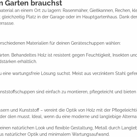
 Garten brauchst
material an einem Ort zu lagern: Rasenmäher, Gießkannen, Rechen, kl
ft gleichzeitig Platz in der Garage oder im Hauptgartenhaus. Dank d
rrasse.
erschiedenen Materialien für deinen Geräteschuppen wählen:
ten. Behandeltes Holz ist resistent gegen Feuchtigkeit, Insekten und
stärken erhältlich.
 eine wartungsfreie Lösung suchst. Meist aus verzinktem Stahl gefer
ststoffschuppen sind einfach zu montieren, pflegeleicht und bieten e
ern und Kunststoff – vereint die Optik von Holz mit der Pflegeleichti
er ölen musst. Ideal, wenn du eine moderne und langlebige Alternati
seinen natürlichen Look und flexible Gestaltung, Metall durch Langleb
aus natürlicher Optik und minimalem Wartungsaufwand.