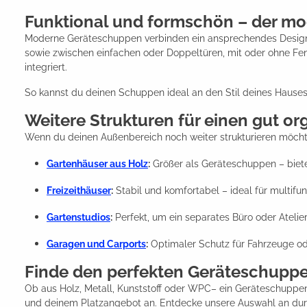
Funktional und formschön – der m
Moderne Geräteschuppen verbinden ein ansprechendes Design m
sowie zwischen einfachen oder Doppeltüren, mit oder ohne Fen
integriert.
So kannst du deinen Schuppen ideal an den Stil deines Hause
Weitere Strukturen für einen gut or
Wenn du deinen Außenbereich noch weiter strukturieren möchte
Gartenhäuser aus Holz
:
Größer als Geräteschuppen – biet
Freizeithäuser
:
Stabil und komfortabel – ideal für multifu
Gartenstudios
:
Perfekt, um ein separates Büro oder Atelie
Garagen und Carports
:
Optimaler Schutz für Fahrzeuge od
Finde den perfekten Geräteschuppe
Ob aus Holz, Metall, Kunststoff oder WPC– ein Geräteschuppen b
und deinem Platzangebot an. Entdecke unsere Auswahl an durc