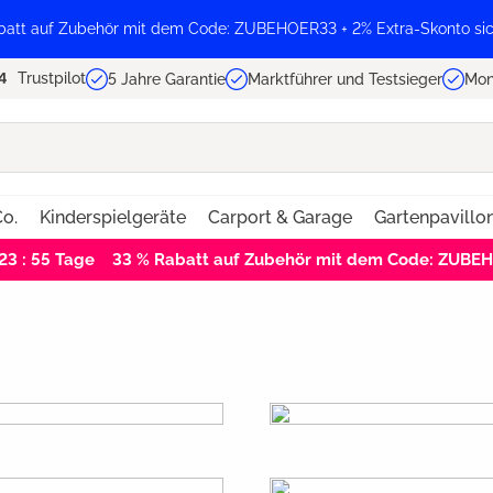
batt auf Zubehör mit dem Code: ZUBEHOER33 + 2% Extra-Skonto sic
Trustpilot
5 Jahre Garantie
Marktführer und Testsieger
Mon
o.
Kinderspielgeräte
Carport & Garage
Gartenpavillo
 23 : 55
Tage
33 % Rabatt auf Zubehör mit dem Code: ZUBE