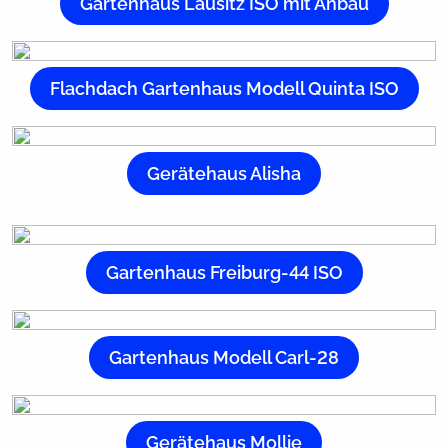
Gartenhaus Lausitz ISO mit Anbau
Flachdach Gartenhaus Modell Quinta ISO
Gerätehaus Alisha
Gartenhaus Freiburg-44 ISO
Gartenhaus Modell Carl-28
Gerätehaus Mollie