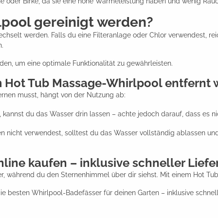
che oder Birke, da sie eine hohe Wärmeleistung haben und wenig Rau
lpool gereinigt werden?
chselt werden. Falls du eine Filteranlage oder Chlor verwendest, r
n.
en, um eine optimale Funktionalität zu gewährleisten.
m Hot Tub Massage-Whirlpool entfernt
rnen musst, hängt von der Nutzung ab:
annst du das Wasser drin lassen – achte jedoch darauf, dass es nich
 nicht verwendest, solltest du das Wasser vollständig ablassen und
ine kaufen – inklusive schneller Liefe
r, während du den Sternenhimmel über dir siehst. Mit einem Hot Tub
e besten Whirlpool-Badefässer für deinen Garten – inklusive schnel