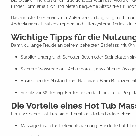
Die Optik erinnert oft an ein traditionelles Weinfass, wodurch 
runder Form erhältlich und bieten bequeme Sitzbänke für höch
Das robuste Thermoholz der Außenverkleidung sorgt nicht nur f
Abdeckungen, Einstiegstreppen und Filtersysteme findest du e
Wichtige Tipps für die Nutzun
Damit du lange Freude an deinem beheizten Badefass mit Whirl
Stabiler Untergrund: Schotter, Beton oder Steinplatten sin
Sicherer Wasserablauf: Achte darauf, dass überschüssige
Ausreichender Abstand zum Nachbarn: Beim Beheizen mit 
Schutz vor Witterung: Ein Terrassendach oder eine Perg
Die Vorteile eines Hot Tub Ma
Ein klassischer Hot Tub bietet bereits ein tolles Badeerlebnis 
Massagedüsen für Tiefenentspannung: Hunderte Luftblase