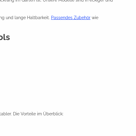
lickfang im Garten ist. Unsere Modelle sind in eckiger und
ung und lange Haltbarkeit.
Passendes Zubehör
wie
ols
abler. Die Vorteile im Überblick: