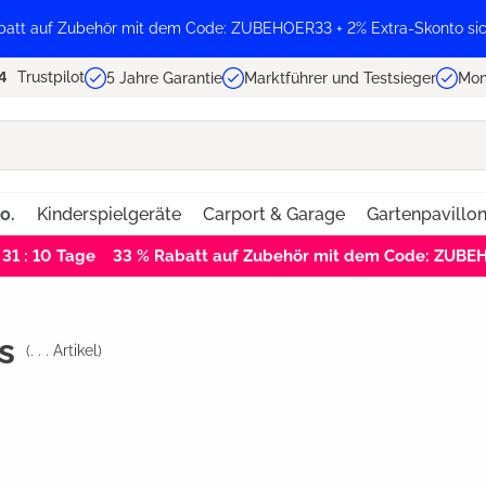
batt auf Zubehör mit dem Code: ZUBEHOER33 + 2% Extra-Skonto sic
Trustpilot
5 Jahre Garantie
Marktführer und Testsieger
Mon
o.
Kinderspielgeräte
Carport & Garage
Gartenpavillo
 31 : 09
Tage
33 % Rabatt auf Zubehör mit dem Code: ZUB
s
(
. . .
Artikel)