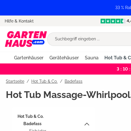
springen
Zur Hauptnavigation springen
33 % Ra
Hilfe & Kontakt
Gartenhäuser
Gerätehäuser
Sauna
Hot Tub & C
3 : 10 :
Startseite
Hot Tub & Co.
/
Badefass
Hot Tub Massage-Whirlpool
Hot Tub & Co.
Badefass