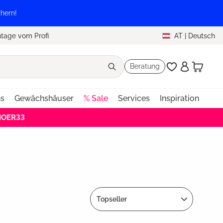
hern!
tage vom Profi
AT
|
Deutsch
Beratung
ns
Gewächshäuser
% Sale
Services
Inspiration
EHOER33
Topseller