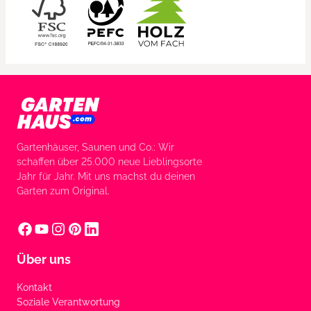
Gartenhäuser, Saunen und Co.: Wir
schaffen über 25.000 neue Lieblingsorte
Jahr für Jahr. Mit uns machst du deinen
Garten zum Original.
Über uns
Kontakt
Soziale Verantwortung