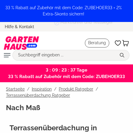
alt springen
33 % Rabatt auf Zubehör mit dem Code: ZUBEHOER33 + 2%
Extra-Skonto sichern!
Marktführer und Testsieger
Hilfe & Kontakt
Beratung
3 : 09 : 23 : 36
Tage
33 % Rabatt auf Zubehör mit dem Code: ZUBEHOER33
Startseite
Inspiration
/
Produkt Ratgeber
/
Terrassenüberdachung Ratgeber
Nach Maß
Terrassenüberdachung in