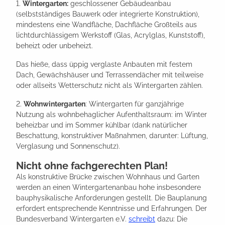
1.
Wintergarten:
geschlossener Gebäudeanbau
(selbstständiges Bauwerk oder integrierte Konstruktion),
mindestens eine Wandfläche, Dachfläche Großteils aus
lichtdurchlässigem Werkstoff (Glas, Acrylglas, Kunststoff),
beheizt oder unbeheizt.
Das hieße, dass üppig verglaste Anbauten mit festem
Dach, Gewächshäuser und Terrassendächer mit teilweise
oder allseits Wetterschutz nicht als Wintergarten zählen.
2.
Wohnwintergarten
: Wintergarten für ganzjährige
Nutzung als wohnbehaglicher Aufenthaltsraum: im Winter
beheizbar und im Sommer kühlbar (dank natürlicher
Beschattung, konstruktiver Maßnahmen, darunter: Lüftung,
Verglasung und Sonnenschutz).
Nicht ohne fachgerechten Plan!
Als konstruktive Brücke zwischen Wohnhaus und Garten
werden an einen Wintergartenanbau hohe insbesondere
bauphysikalische Anforderungen gestellt. Die Bauplanung
erfordert entsprechende Kenntnisse und Erfahrungen. Der
Bundesverband Wintergarten e.V.
schreibt
dazu: Die