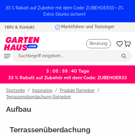
alt springen
33 % Rabatt auf Zubehör mit dem Code: ZUBEHOER33 + 2%
Extra-Skonto sichern!
Marktführer und Testsieger
Hilfe & Kontakt
Beratung
3 : 05 : 59 : 39
Tage
33 % Rabatt auf Zubehör mit dem Code: ZUBEHOER33
Startseite
Inspiration
/
Produkt Ratgeber
/
Terrassenüberdachung Ratgeber
Aufbau
Terrassenüberdachung