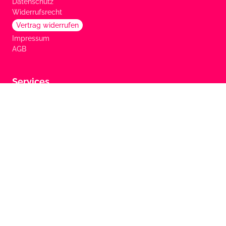
Datenschutz
Widerrufsrecht
Vertrag widerrufen
Impressum
AGB
Services
FAQ
Marken
Zahlungsarten
Versandinformationen
Gartenhaus.com Ratgeber
Gartenhaus.com Magazin
Händlerprogramm
Partnerprogramm
Copyright © 2026 GartenHaus. Alle Rechte vorbehalten.