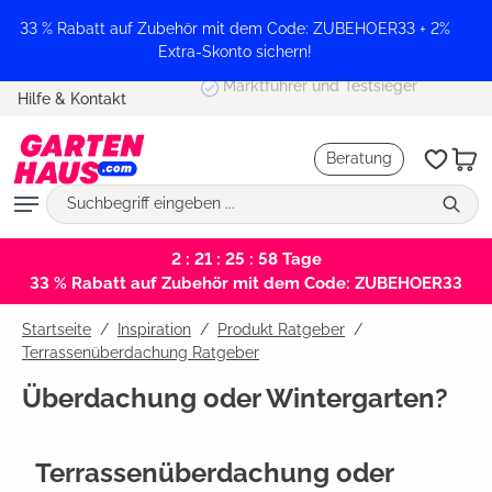
alt springen
33 % Rabatt auf Zubehör mit dem Code: ZUBEHOER33 + 2%
Extra-Skonto sichern!
Marktführer und Testsieger
Hilfe & Kontakt
Beratung
2 : 21 : 25 : 57
Tage
33 % Rabatt auf Zubehör mit dem Code: ZUBEHOER33
Startseite
Inspiration
/
Produkt Ratgeber
/
Terrassenüberdachung Ratgeber
Überdachung oder Wintergarten?
Terrassenüberdachung oder