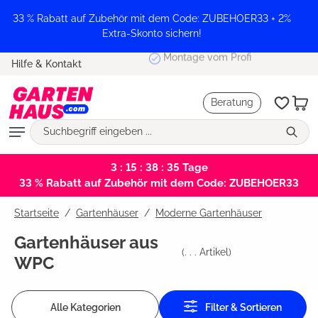
alt springen
33 % Rabatt auf Zubehör mit dem Code: ZUBEHOER33 + 2%
Extra-Skonto sichern!
Montage vom Profi
Hilfe & Kontakt
Beratung
3 : 15 : 38 : 34
Tage
33 % Rabatt auf Zubehör mit dem Code: ZUBEHOER33
Startseite
Gartenhäuser
/
Moderne Gartenhäuser
Gartenhäuser aus
(
. . .
Artikel)
WPC
Alle Kategorien
Filter & Sortieren