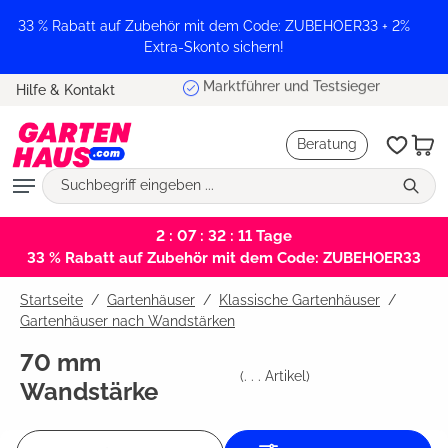
alt springen
33 % Rabatt auf Zubehör mit dem Code: ZUBEHOER33 + 2%
Extra-Skonto sichern!
Marktführer und Testsieger
Hilfe & Kontakt
Beratung
2 : 07 : 32 : 11
Tage
33 % Rabatt auf Zubehör mit dem Code: ZUBEHOER33
Startseite
Gartenhäuser
/
Klassische Gartenhäuser
/
Gartenhäuser nach Wandstärken
70 mm
(
. . .
Artikel)
Wandstärke