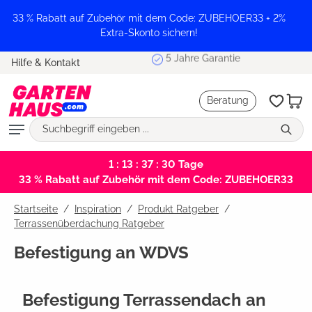
alt springen
33 % Rabatt auf Zubehör mit dem Code: ZUBEHOER33 + 2%
Extra-Skonto sichern!
5 Jahre Garantie
Hilfe & Kontakt
Beratung
1 : 13 : 37 : 30
Tage
33 % Rabatt auf Zubehör mit dem Code: ZUBEHOER33
Startseite
Inspiration
/
Produkt Ratgeber
/
Terrassenüberdachung Ratgeber
Befestigung an WDVS
Befestigung Terrassendach an