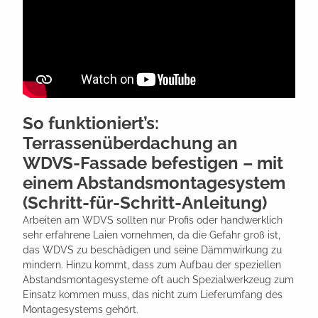
So funktioniert’s:
Terrassenüberdachung an
WDVS-Fassade befestigen – mit
einem Abstandsmontagesystem
(Schritt-für-Schritt-Anleitung)
Arbeiten am WDVS sollten nur Profis oder handwerklich
sehr erfahrene Laien vornehmen, da die Gefahr groß ist,
das WDVS zu beschädigen und seine Dämmwirkung zu
mindern. Hinzu kommt, dass zum Aufbau der speziellen
Abstandsmontagesysteme oft auch Spezialwerkzeug zum
Einsatz kommen muss, das nicht zum Lieferumfang des
Montagesystems gehört.