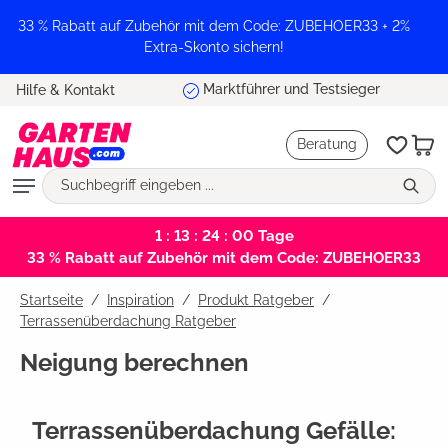
alt springen
33 % Rabatt auf Zubehör mit dem Code: ZUBEHOER33 + 2%
Extra-Skonto sichern!
Marktführer und Testsieger
Hilfe & Kontakt
Beratung
1 : 13 : 24 : 00
Tage
33 % Rabatt auf Zubehör mit dem Code: ZUBEHOER33
Startseite
Inspiration
/
Produkt Ratgeber
/
Terrassenüberdachung Ratgeber
Neigung berechnen
Terrassenüberdachung Gefälle: