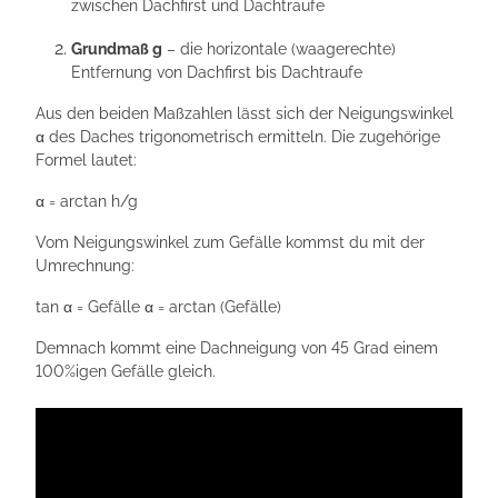
zwischen Dachfirst und Dachtraufe
Grundmaß g
– die horizontale (waagerechte)
Entfernung von Dachfirst bis Dachtraufe
Aus den beiden Maßzahlen lässt sich der Neigungswinkel
α des Daches trigonometrisch ermitteln. Die zugehörige
Formel lautet:
α = arctan h/g
Vom Neigungswinkel zum Gefälle kommst du mit der
Umrechnung:
tan α = Gefälle α = arctan (Gefälle)
Demnach kommt eine Dachneigung von 45 Grad einem
100%igen Gefälle gleich.