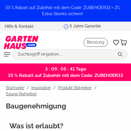
alt springen
33 % Rabatt auf Zubehör mit dem Code: ZUBEHOER33 + 2%
Extra-Skonto sichern!
Marktführer und Testsieger
Hilfe & Kontakt
Beratung
3 : 09 : 05 : 41
Tage
33 % Rabatt auf Zubehör mit dem Code: ZUBEHOER33
Startseite
Inspiration
/
Produkt Ratgeber
/
Sauna Ratgeber
Baugenehmigung
Was ist erlaubt?