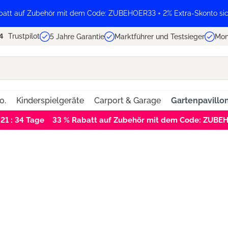
batt auf Zubehör mit dem Code: ZUBEHOER33 + 2% Extra-Skonto sic
Trustpilot
5 Jahre Garantie
Marktführer und Testsieger
Mon
o.
Kinderspielgeräte
Carport & Garage
Gartenpavillo
 21 : 34
Tage
33 % Rabatt auf Zubehör mit dem Code: ZUBE