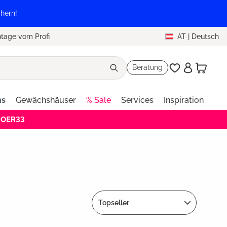
hern!
tage vom Profi
AT
|
Deutsch
Beratung
ns
Gewächshäuser
% Sale
Services
Inspiration
HOER33
Topseller