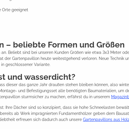
e Orte geeignet
en – beliebte Formen und Größen
 an. Beliebt sind bei unseren Kunden Größen wie etwa 3x3 Meter ode
at der Gartenpavillon heute weitestgehend verloren. Neue Technik u
 in geschlossener Variante.
est und wasserdicht?
s dieser das ganze Jahr draußen stehen bleiben können, also winter
t Montage- und Befestigungsset alle benötigten Baumaterialien, um d
tenpavillon sturmsicher zu machen, erfährst du in unserem
Magazinbe
t: Ihre Dächer sind so konzipiert, dass sie hohe Schneelasten bewält
ie bereits ab Werk imprägnierten Fundamenthölzer geben dem Bausat
iebtheit erfreuen sich dadurch auch unsere
Gartenpavillons aus Hol