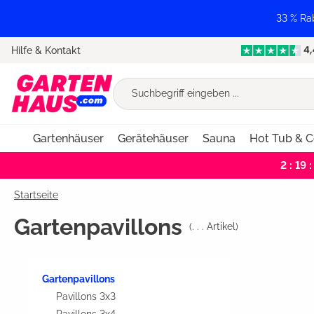
springen
Zur Hauptnavigation springen
33 % Ra
Hilfe & Kontakt
Gartenhäuser
Gerätehäuser
Sauna
Hot Tub & C
2 : 19 :
Startseite
Gartenpavillons
(
. . .
Artikel)
Gartenpavillons
Pavillons 3x3