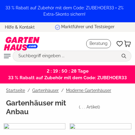
alt springen
33 % Rabatt auf Zubehör mit dem Code: ZUBEHOER33 + 2%
Extra-Skonto sichern!
Marktführer und Testsieger
Hilfe & Kontakt
Beratung
2 : 19 : 50 : 27
Tage
33 % Rabatt auf Zubehör mit dem Code: ZUBEHOER33
Startseite
Gartenhäuser
/
Moderne Gartenhäuser
Gartenhäuser mit
(
. . .
Artikel)
Anbau