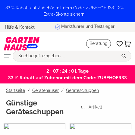
alt springen
33 % Rabatt auf Zubehör mit dem Code: ZUBEHOER33 + 2%
Extra-Skonto sichern!
Marktführer und Testsieger
Hilfe & Kontakt
Beratung
2 : 07 : 24 : 00
Tage
33 % Rabatt auf Zubehör mit dem Code: ZUBEHOER33
Startseite
Gerätehäuser
/
Geräteschuppen
Günstige
(
. . .
Artikel)
Geräteschuppen