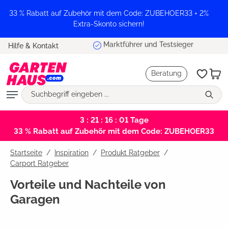
alt springen
33 % Rabatt auf Zubehör mit dem Code: ZUBEHOER33 + 2%
Extra-Skonto sichern!
Marktführer und Testsieger
Hilfe & Kontakt
Beratung
3 : 21 : 16 : 00
Tage
33 % Rabatt auf Zubehör mit dem Code: ZUBEHOER33
Startseite
Inspiration
/
Produkt Ratgeber
/
Carport Ratgeber
Vorteile und Nachteile von
Garagen