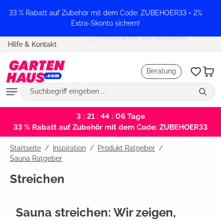
alt springen
33 % Rabatt auf Zubehör mit dem Code: ZUBEHOER33 + 2%
Extra-Skonto sichern!
Marktführer und Testsieger
Hilfe & Kontakt
Beratung
3 : 21 : 44 : 05
Tage
33 % Rabatt auf Zubehör mit dem Code: ZUBEHOER33
Startseite
Inspiration
/
Produkt Ratgeber
/
Sauna Ratgeber
Streichen
Sauna streichen: Wir zeigen,