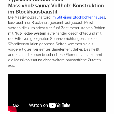
Massivholzsauna: Vollholz-Konstruktion
im Blockhausbaustil
Die Massivholzsauna wird
im Stil eines Blockbohlenhauses
,
kurz auch nur Blockhaus genannt, aufgebaut. Meist
werden die zumindest vier, fünf Zentimeter starken Bohlen
mit
Nut-Feder-System
aufeinander geschichtet und mit
der Hilfe von geeigneten Spannvorrichtungen zu einer
Wandkonstruktion gepresst. Selten kommen sie als
vorgefertigtes, verleimtes Bauelement daher. Das heißt,
anders als die oben beschriebene Elementsauna kommt
die Massivholzsauna ohne weitere baustoffliche Zutaten
aus.