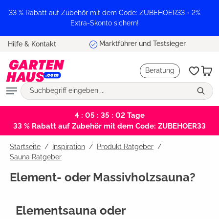
alt springen
33 % Rabatt auf Zubehör mit dem Code: ZUBEHOER33 + 2%
Extra-Skonto sichern!
Marktführer und Testsieger
Hilfe & Kontakt
Beratung
4 : 05 : 35 : 01
Tage
33 % Rabatt auf Zubehör mit dem Code: ZUBEHOER33
Startseite
Inspiration
/
Produkt Ratgeber
/
Sauna Ratgeber
Element- oder Massivholzsauna?
Elementsauna oder