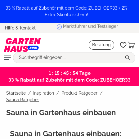
alt springen
33 % Rabatt auf Zubehör mit dem Code: ZUBEHOER33 + 2%
Extra-Skonto sichern!
Marktführer und Testsieger
Hilfe & Kontakt
Beratung
1 : 15 : 45 : 54
Tage
33 % Rabatt auf Zubehör mit dem Code: ZUBEHOER33
Startseite
Inspiration
/
Produkt Ratgeber
/
Sauna Ratgeber
Sauna in Gartenhaus einbauen
Sauna in Gartenhaus einbauen: