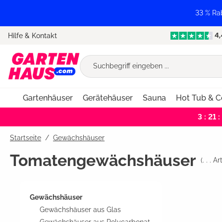
springen
Zur Hauptnavigation springen
33 % Ra
Hilfe & Kontakt
Gartenhäuser
Gerätehäuser
Sauna
Hot Tub & C
3 : 21 :
Startseite
Gewächshäuser
Tomatengewächshäuser
(
. . .
Art
Gewächshäuser
Gewächshäuser aus Glas