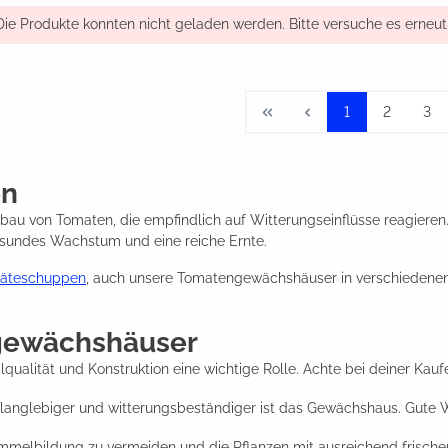
Die Produkte konnten nicht geladen werden. Bitte versuche es erneut
1
2
3
en
u von Tomaten, die empfindlich auf Witterungseinflüsse reagieren
gesundes Wachstum und eine reiche Ernte.
räteschuppen
, auch unsere Tomatengewächshäuser in verschiedenen 
ngewächshäuser
alität und Konstruktion eine wichtige Rolle. Achte bei deiner Kaufe
to langlebiger und witterungsbeständiger ist das Gewächshaus. G
mmelbildung zu vermeiden und die Pflanzen mit ausreichend frischer