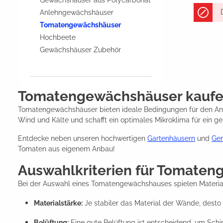
Gewächshäuser aus Polycarbonat
Anlehngewächshäuser
Tomatengewächshäuser
Hochbeete
Gewächshäuser Zubehör
Tomatengewächshäuser kauf
Tomatengewächshäuser bieten ideale Bedingungen für den Anba
Wind und Kälte und schafft ein optimales Mikroklima für ein 
Entdecke neben unseren hochwertigen
Gartenhäusern
und
Ge
Tomaten aus eigenem Anbau!
Auswahlkriterien für Tomate
Bei der Auswahl eines Tomatengewächshauses spielen Materialqu
Materialstärke:
Je stabiler das Material der Wände, des
Belüftung:
Eine gute Belüftung ist entscheidend, um Schi