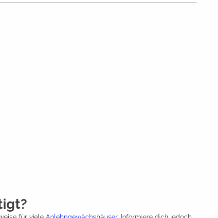
igt?
eise für viele
Anlehngewächshäuser
. Informiere dich jedoch