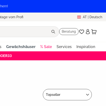
hern!
tage vom Profi
AT
|
Deutsch
Beratung
s
Gewächshäuser
% Sale
Services
Inspiration
EHOER33
Topseller