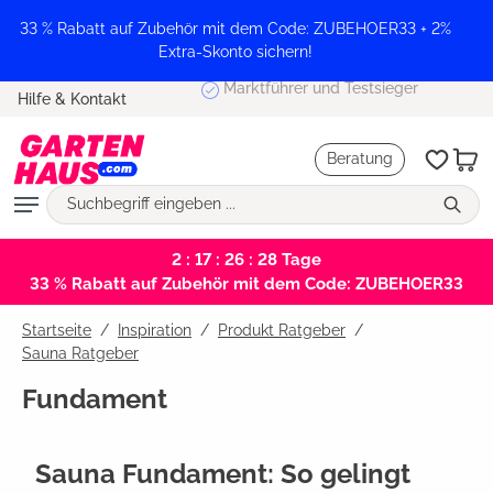
alt springen
33 % Rabatt auf Zubehör mit dem Code: ZUBEHOER33 + 2%
Extra-Skonto sichern!
Marktführer und Testsieger
Hilfe & Kontakt
Beratung
2 : 17 : 26 : 27
Tage
33 % Rabatt auf Zubehör mit dem Code: ZUBEHOER33
Startseite
Inspiration
/
Produkt Ratgeber
/
Sauna Ratgeber
Fundament
Sauna Fundament: So gelingt