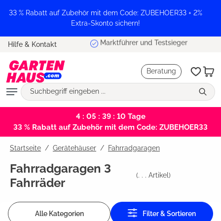
alt springen
33 % Rabatt auf Zubehör mit dem Code: ZUBEHOER33 + 2%
Extra-Skonto sichern!
Marktführer und Testsieger
Hilfe & Kontakt
Beratung
4 : 05 : 39 : 10
Tage
33 % Rabatt auf Zubehör mit dem Code: ZUBEHOER33
Startseite
Gerätehäuser
/
Fahrradgaragen
Fahrradgaragen 3
(
. . .
Artikel)
Fahrräder
Alle Kategorien
Filter & Sortieren