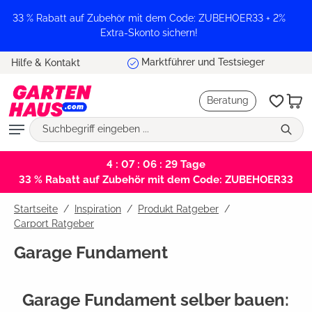
alt springen
33 % Rabatt auf Zubehör mit dem Code: ZUBEHOER33 + 2%
Extra-Skonto sichern!
Montage vom Profi
Hilfe & Kontakt
Beratung
4 : 07 : 06 : 29
Tage
33 % Rabatt auf Zubehör mit dem Code: ZUBEHOER33
Startseite
Inspiration
/
Produkt Ratgeber
/
Carport Ratgeber
Garage Fundament
Garage Fundament selber bauen: