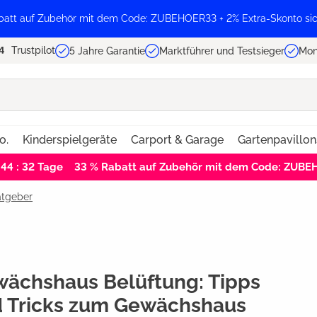
batt auf Zubehör mit dem Code: ZUBEHOER33 + 2% Extra-Skonto sic
Trustpilot
5 Jahre Garantie
Marktführer und Testsieger
Mon
o.
Kinderspielgeräte
Carport & Garage
Gartenpavillon
 44 : 31
Tage
33 % Rabatt auf Zubehör mit dem Code: ZUB
tgeber
ächshaus Belüftung: Tipps
 Tricks zum Gewächshaus