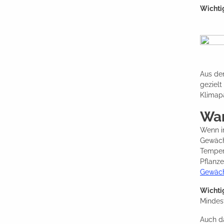
Wichti
Aus de
gezielt
Klimap
War
Wenn im
Gewäch
Temper
Pflanze
Gewäch
Wichti
Mindes
Auch d