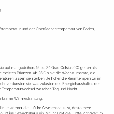
)
fttemperatur und der Oberflächentemperatur von Boden,
e optimal gedeihen. 15 bis 24 Grad Celsius (°C) gelten als
ie meisten Pflanzen. Ab 28°C sinkt die Wachstumsrate, die
eraturen lassen sie sterben. Je höher die Raumtemperatur im
ehr verdunsten sie, was zulasten des Energiehaushaltes der
che Temperaturwechsel zwischen Tag und Nacht.
 wirksame Wärmestrahlung.
lt: Je wärmer die Luft im Gewächshaus ist, desto mehr
ft ins Gewächshaus ein. Mit ihr sinkt die Luftfeuchtigkeit im