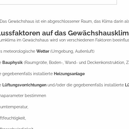
Das Gewächshaus ist ein abgeschlossener Raum, das Klima darin al
flussfaktoren auf das Gewächshauskli
umklima im Gewächshaus wird von verschiedenen Faktoren beeinfluss
s meteorologische
Wetter
(Umgebung, Außenluft)
e
Bauphysik
(Raumgröße, Boden-, Wand- und Deckenkonstruktion, Zah
e gegebenenfalls installierte
Heizungsanlage
e
Lüftungsvorrichtungen
und/oder die gegebenenfalls installierte
L
imaparameter bestimmen
umtemperatur,
ftfeuchtigkeit,