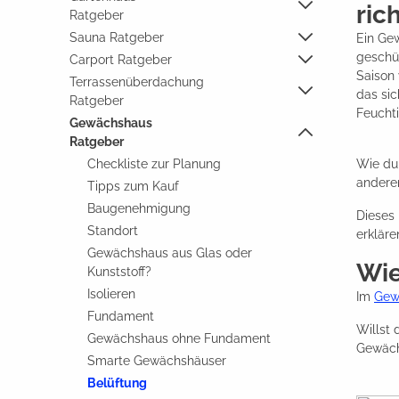
ric
Ratgeber
Sauna Ratgeber
Ein Gew
geschü
Carport Ratgeber
Saison 
Terrassenüberdachung
das si
Ratgeber
Feuchti
Gewächshaus
Ratgeber
Checkliste zur Planung
Wie du 
anderen
Tipps zum Kauf
Baugenehmigung
Dieses
Standort
erkläre
Gewächshaus aus Glas oder
Wie
Kunststoff?
Isolieren
Im
Gew
Fundament
Willst
Gewächshaus ohne Fundament
Gewächs
Smarte Gewächshäuser
Belüftung