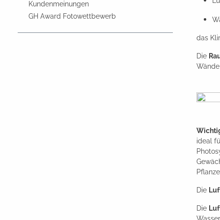
Lu
Kundenmeinungen
GH Award Fotowettbewerb
Wä
das Kl
Die
Ra
Wänden
Wichti
ideal f
Photosy
Gewächs
Pflanz
Die
Luf
Die
Luf
Wasserd