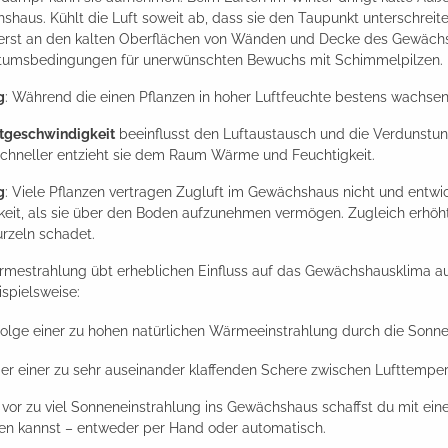
shaus. Kühlt die Luft soweit ab, dass sie den Taupunkt unterschrei
uerst an den kalten Oberflächen von Wänden und Decke des Gewächs
umsbedingungen für unerwünschten Bewuchs mit Schimmelpilzen.
g
: Während die einen Pflanzen in hoher Luftfeuchte bestens wachsen
tgeschwindigkeit
beeinflusst den Luftaustausch und die Verdunstun
schneller entzieht sie dem Raum Wärme und Feuchtigkeit.
g
: Viele Pflanzen vertragen Zugluft im Gewächshaus nicht und entwic
keit, als sie über den Boden aufzunehmen vermögen. Zugleich erhöht
rzeln schadet.
rmestrahlung übt erheblichen Einfluss auf das Gewächshausklima au
ispielsweise:
folge einer zu hohen natürlichen Wärmeeinstrahlung durch die Sonn
er einer zu sehr auseinander klaffenden Schere zwischen Lufttemper
 vor zu viel Sonneneinstrahlung ins Gewächshaus schaffst du mit ei
ren kannst – entweder per Hand oder automatisch.