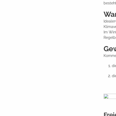
besteht
Wan
Idealer
Klimav
Im Wint
Regelbe
Gew
Kommen
di
di
Fre