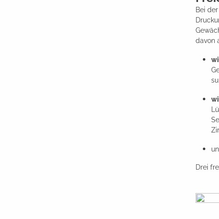
Bei der
Druckun
Gewächs
davon 
wi
Ge
su
wi
Lü
Se
Zi
u
Drei fr