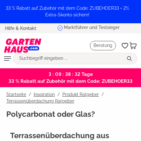
alt springen
33 % Rabatt auf Zubehör mit dem Code: ZUBEHOER33 + 2%
Extra-Skonto sichern!
Marktführer und Testsieger
Hilfe & Kontakt
Beratung
3 : 09 : 38 : 31
Tage
33 % Rabatt auf Zubehör mit dem Code: ZUBEHOER33
Startseite
Inspiration
/
Produkt Ratgeber
/
Terrassenüberdachung Ratgeber
Polycarbonat oder Glas?
Terrassenüberdachung aus