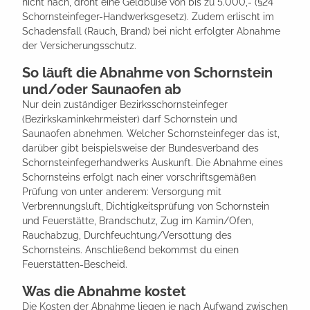
nicht nach, droht eine Geldbuße von bis zu 5.000,- (§24
Schornsteinfeger-Handwerksgesetz). Zudem erlischt im
Schadensfall (Rauch, Brand) bei nicht erfolgter Abnahme
der Versicherungsschutz.
So läuft die Abnahme von Schornstein
und/oder Saunaofen ab
Nur dein zuständiger Bezirksschornsteinfeger
(Bezirkskaminkehrmeister) darf Schornstein und
Saunaofen abnehmen. Welcher Schornsteinfeger das ist,
darüber gibt beispielsweise der Bundesverband des
Schornsteinfegerhandwerks Auskunft. Die Abnahme eines
Schornsteins erfolgt nach einer vorschriftsgemäßen
Prüfung von unter anderem: Versorgung mit
Verbrennungsluft, Dichtigkeitsprüfung von Schornstein
und Feuerstätte, Brandschutz, Zug im Kamin/Ofen,
Rauchabzug, Durchfeuchtung/Versottung des
Schornsteins. Anschließend bekommst du einen
Feuerstätten-Bescheid.
Was die Abnahme kostet
Die Kosten der Abnahme liegen je nach Aufwand zwischen