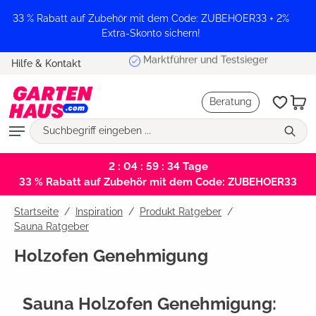
alt springen
33 % Rabatt auf Zubehör mit dem Code: ZUBEHOER33 + 2%
Extra-Skonto sichern!
Marktführer und Testsieger
Hilfe & Kontakt
Beratung
2 : 04 : 59 : 34
Tage
33 % Rabatt auf Zubehör mit dem Code: ZUBEHOER33
Startseite
Inspiration
/
Produkt Ratgeber
/
Sauna Ratgeber
Holzofen Genehmigung
Sauna Holzofen Genehmigung: