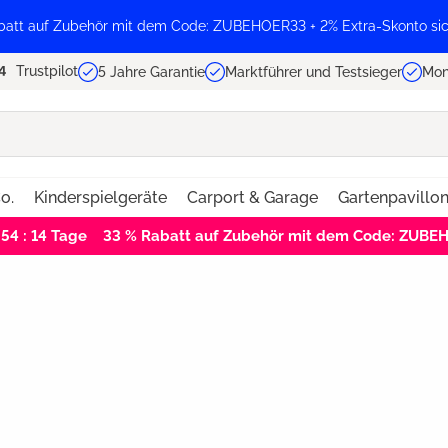
batt auf Zubehör mit dem Code: ZUBEHOER33 + 2% Extra-Skonto sic
Trustpilot
5 Jahre Garantie
Marktführer und Testsieger
Mon
o.
Kinderspielgeräte
Carport & Garage
Gartenpavillo
 54 : 13
Tage
33 % Rabatt auf Zubehör mit dem Code: ZUBE