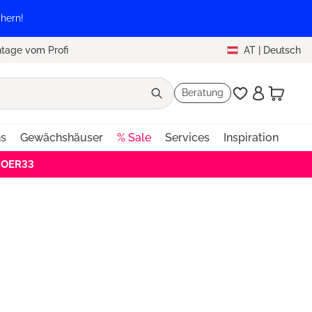
hern!
tage vom Profi
AT
|
Deutsch
Beratung
ns
Gewächshäuser
% Sale
Services
Inspiration
HOER33