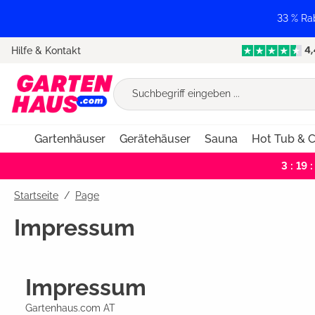
springen
Zur Hauptnavigation springen
33 % Ra
Hilfe & Kontakt
Gartenhäuser
Gerätehäuser
Sauna
Hot Tub & C
3 : 19 :
Startseite
Page
Impressum
Impressum
Gartenhaus.com AT