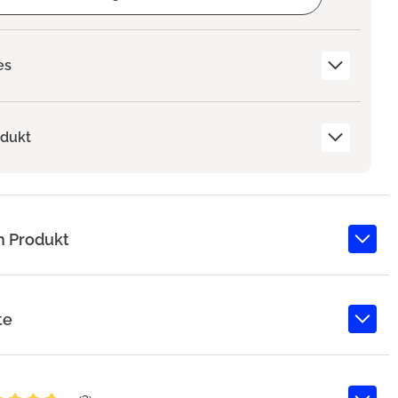
es
odukt
m Produkt
te