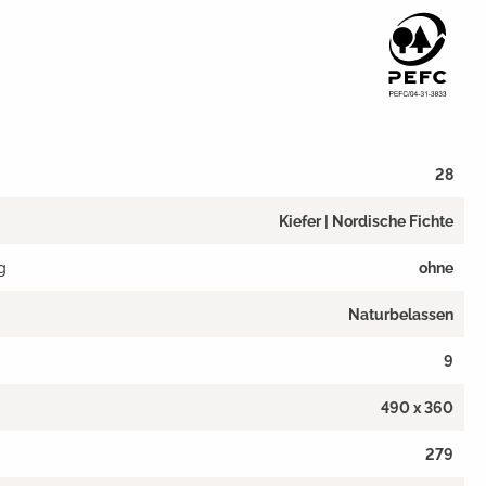
28
Kiefer | Nordische Fichte
g
ohne
Naturbelassen
9
490 x 360
279