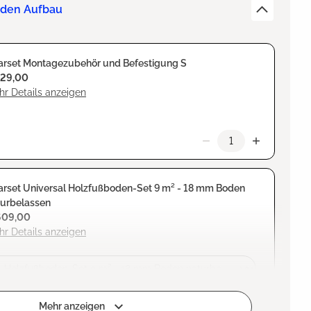
r den Aufbau
arset Montagezubehör und Befestigung S
129,00
r Details anzeigen
arset Universal Holzfußboden-Set 9 m² - 18 mm Boden
turbelassen
609,00
r Details anzeigen
zufügen
Mehr anzeigen