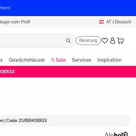
hern!
tage vom Profi
AT
|
Deutsch
Beratung
ns
Gewächshäuser
% Sale
Services
Inspiration
HOER33
ren | Code: ZUBEHOER33
n 4.8 von 5 Sternen