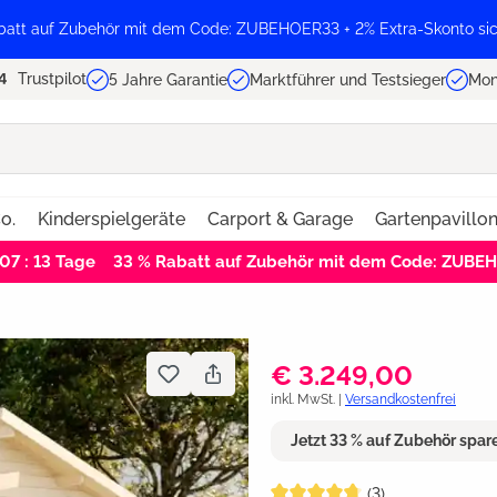
batt auf Zubehör mit dem Code: ZUBEHOER33 + 2% Extra-Skonto sic
Trustpilot
5 Jahre Garantie
Marktführer und Testsieger
Mon
o.
Kinderspielgeräte
Carport & Garage
Gartenpavillo
 07 : 12
Tage
33 % Rabatt auf Zubehör mit dem Code: ZUBE
€ 3.249,00
inkl. MwSt. |
Versandkostenfrei
Jetzt 33 % auf Zubehör spa
Durchschnittliche Bewertung vo
(3)