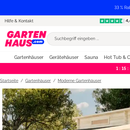
springen
Zur Hauptnavigation springen
33 % Ra
Hilfe & Kontakt
Gartenhäuser
Gerätehäuser
Sauna
Hot Tub & C
1 : 15 :
Startseite
Gartenhäuser
/
Moderne Gartenhäuser
Bildergalerie überspringen