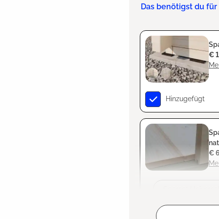
Das benötigst du fü
Sp
€ 
Meh
Hinzugefügt
Sp
na
€ 
Meh
Zum Projekt hin