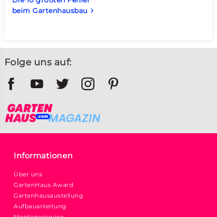
beim Gartenhausbau
keyboard_arrow_right
Folge uns auf:
Informationen
Über uns
GartenHaus Award
Gartenhausaustellung
Aufbauanleitung
Montageservice