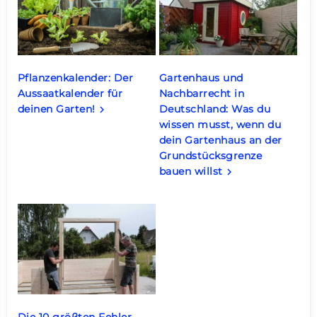
Pflanzenkalender: Der
Gartenhaus und
Aussaatkalender für
Nachbarrecht in
deinen Garten!
Deutschland: Was du
keyboard_arrow_right
wissen musst, wenn du
dein Gartenhaus an der
Grundstücksgrenze
bauen willst
keyboard_arrow_right
Die 10 größten Fehler