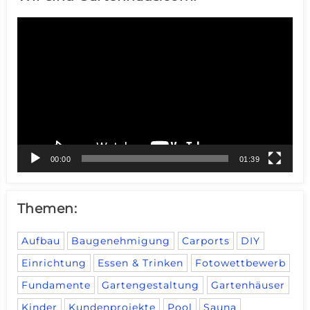
Video-
Player
00:00
01:39
Themen:
Aufbau
Baugenehmigung
Carports
DIY
Einrichtung
Essen & Trinken
Fotowettbewerb
Fundamente
Gartengestaltung
Gartenhäuser
Kinder
Kundenprojekte
Pool
Sauna