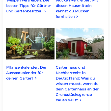
Wespen vertreiben: Die
Mücken vertreiben: Mit
besten Tipps für Gärtner
diesen Hausmitteln
und Gartenbesitzer!
kannst du Mücken
keyboard_arrow_right
fernhalten
keyboard_arrow_right
Pflanzenkalender: Der
Gartenhaus und
Aussaatkalender für
Nachbarrecht in
deinen Garten!
Deutschland: Was du
keyboard_arrow_right
wissen musst, wenn du
dein Gartenhaus an der
Grundstücksgrenze
bauen willst
keyboard_arrow_right