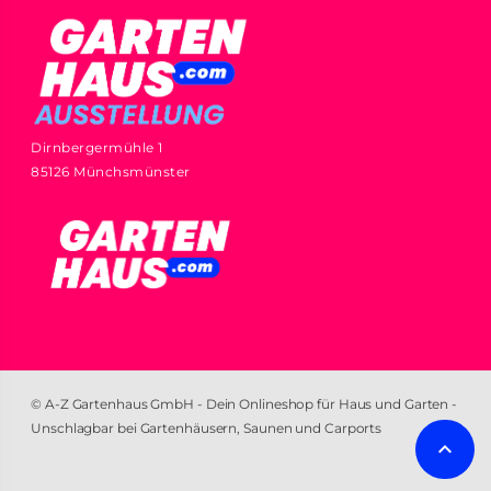
Dirnbergermühle 1
85126 Münchsmünster
© A-Z Gartenhaus GmbH - Dein Onlineshop für Haus und Garten -
Unschlagbar bei Gartenhäusern, Saunen und Carports
keyboard_arrow_up