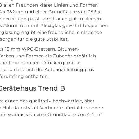
 allen Freunden klarer Linien und Formen
 x 382 cm und einer Grundfläche von 296 x
e bereit und passt somit auch gut in kleinere
us Aluminium mit Plexiglas gewährt bequemen
rglasung ergibt eine freundliche, einladende
rgen für die gute Stabilität.
aus 15 mm WPC-Brettern. Bitumen-
Farben und Formen als Zubehör erhältlich,
und Regentonnen. Drückergarnitur,
it und natürlich die Aufbauanleitung plus
ferumfang enthalten.
Gerätehaus Trend B
t durch das qualitativ hochwertige, aber
te Holz-Kunststoff-Verbundmaterial besonders
cm, woraus sich eine Grundfläche von 4,4 m²