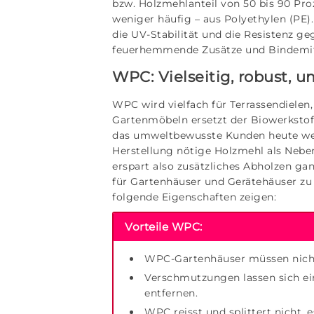
bzw. Holzmehlanteil von 50 bis 90 Pro
weniger häufig – aus Polyethylen (PE).
die UV-Stabilität und die Resistenz ge
feuerhemmende Zusätze und Bindemit
WPC: Vielseitig, robust,
WPC wird vielfach für Terrassendielen
Gartenmöbeln ersetzt der Biowerkstof
das umweltbewusste Kunden heute weni
Herstellung nötige Holzmehl als Neb
erspart also zusätzliches Abholzen g
für Gartenhäuser und Gerätehäuser zu 
folgende Eigenschaften zeigen:
Vorteile WPC:
WPC-Gartenhäuser müssen nicht 
Verschmutzungen lassen sich ei
entfernen.
WPC reisst und splittert nicht,