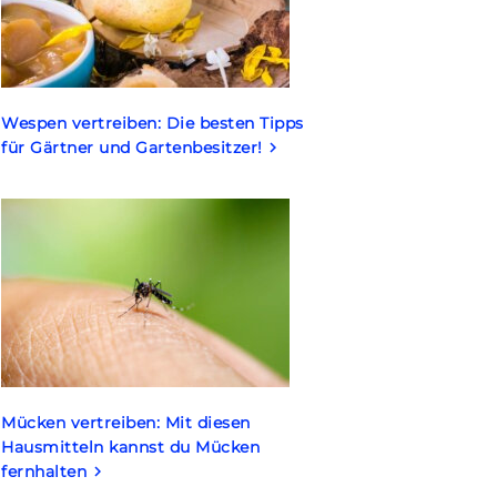
Wespen vertreiben: Die besten Tipps
für Gärtner und Gartenbesitzer!
keyboard_arrow_right
Mücken vertreiben: Mit diesen
Hausmitteln kannst du Mücken
fernhalten
keyboard_arrow_right