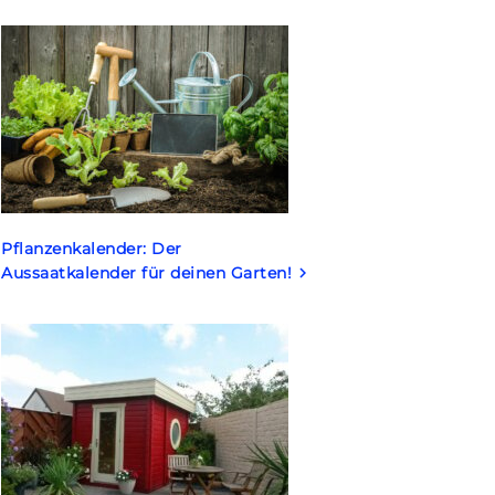
Pflanzenkalender: Der
Aussaatkalender für deinen Garten!
keyboard_arrow_right