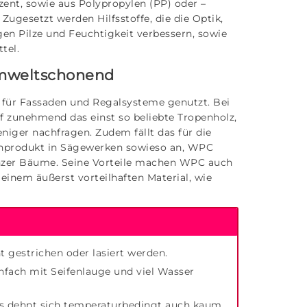
zent, sowie aus Polypropylen (PP) oder –
 Zugesetzt werden Hilfsstoffe, die die Optik,
gen Pilze und Feuchtigkeit verbessern, sowie
tel.
 umweltschonend
, für Fassaden und Regalsysteme genutzt. Bei
f zunehmend das einst so beliebte Tropenholz,
ger nachfragen. Zudem fällt das für die
enprodukt in Sägewerken sowieso an, WPC
anzer Bäume. Seine Vorteile machen WPC auch
einem äußerst vorteilhaften Material, wie
gestrichen oder lasiert werden.
nfach mit Seifenlauge und viel Wasser
 es dehnt sich temperaturbedingt auch kaum