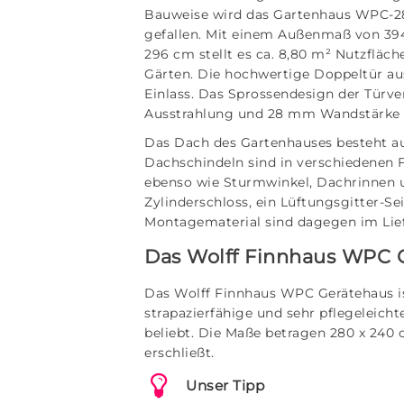
Bauweise wird das Gartenhaus WPC-28
gefallen. Mit einem Außenmaß von 394
296 cm stellt es ca. 8,80 m² Nutzfläch
Gärten. Die hochwertige Doppeltür a
Einlass. Das Sprossendesign der Türve
Ausstrahlung und 28 mm Wandstärke so
Das Dach des Gartenhauses besteht 
Dachschindeln sind in verschiedenen 
ebenso wie Sturmwinkel, Dachrinnen 
Zylinderschloss, ein Lüftungsgitter-Se
Montagematerial sind dagegen im Lie
Das Wolff Finnhaus WPC 
Das Wolff Finnhaus WPC Gerätehaus is
strapazierfähige und sehr pflegeleich
beliebt. Die Maße betragen 280 x 240 
erschließt.
Unser Tipp