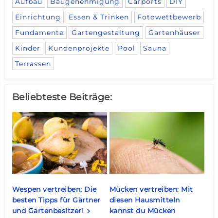
Aufbau
Baugenehmigung
Carports
DIY
Einrichtung
Essen & Trinken
Fotowettbewerb
Fundamente
Gartengestaltung
Gartenhäuser
Kinder
Kundenprojekte
Pool
Sauna
Terrassen
Beliebteste Beiträge:
Wespen vertreiben: Die
Mücken vertreiben: Mit
besten Tipps für Gärtner
diesen Hausmitteln
und Gartenbesitzer!
kannst du Mücken
keyboard_arrow_right