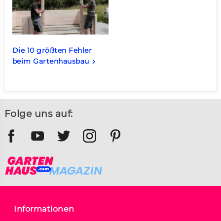
Die 10 größten Fehler
beim Gartenhausbau
keyboard_arrow_right
Folge uns auf:
Informationen