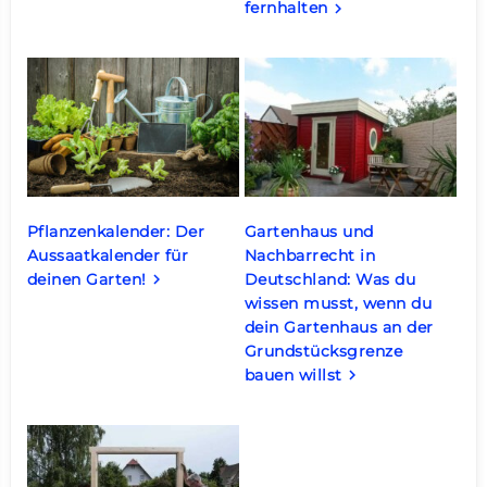
fernhalten
keyboard_arrow_right
Pflanzenkalender: Der
Gartenhaus und
Aussaatkalender für
Nachbarrecht in
deinen Garten!
Deutschland: Was du
keyboard_arrow_right
wissen musst, wenn du
dein Gartenhaus an der
Grundstücksgrenze
bauen willst
keyboard_arrow_right